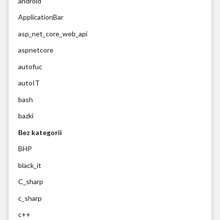
android
ApplicationBar
asp_net_core_web_api
aspnetcore
autofuc
autoIT
bash
bazki
Bez kategorii
BHP
black_it
C_sharp
c_sharp
c++