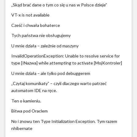
„Skąd brać dane o tym co się u nas w Polsce dzieje”
VT-x is not available
Cześć i chwała bohaterce
Tych państwa nie obsługujemy
U mnie działa – zależnie od maszyny
InvalidOperationException: Unable to resolve service for
type [INazwa] while attempting to activate [MojKontroler]
U mnie działa – ale tylko pod debuggerem
„Czytaj komunikaty” – czyli dlaczego warto patrzeć
automatom IDE na ręce.
Ten o kamieniu.
Bitwa pod Oraclem
No i znowu ten Type Initialization Exception. Tym razem
nhibernate