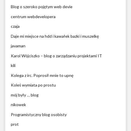
Blog o szeroko pojętym web devie
centrum webdevelopera
czaja
Daje mi miejsce na hdd i kawałek bazki i muszelkę
javaman
Karol Wójciszko – blog o zarządzaniu projektami IT
kili
Kolega z irc. Poprosił mnie to upnę
Koleś wymiata po prostu
mój były … blog
nikowek
Programistyczny blog osobisty
prot