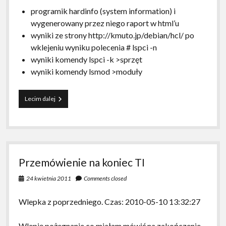
programik hardinfo (system information) i
wygenerowany przez niego raport w html’u
wyniki ze strony http://kmuto.jp/debian/hcl/ po
wklejeniu wyniku polecenia # lspci -n
wyniki komendy lspci -k >sprzęt
wyniki komendy lsmod >moduły
Ale
Lecim dalej
jaja,
czyli
jak
to
z
jądra
Przemówienie na koniec TI
zrobiłam
pisankę.
24 kwietnia 2011
Comments closed
Wlepka z poprzedniego. Czas: 2010-05-10 13:32:27
Wlepię pożegnanie co miałam mówić na zakończenie