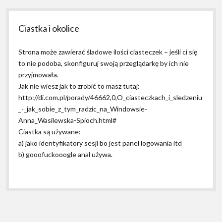
Ciastka i okolice
Strona może zawierać śladowe ilości ciasteczek – jeśli ci się
to nie podoba, skonfiguruj swoją przeglądarkę by ich nie
przyjmowała.
Jak nie wiesz jak to zrobić to masz tutaj:
http://di.com.pl/porady/46662,0,O_ciasteczkach_i_sledzeniu
_-_jak_sobie_z_tym_radzic_na_Windowsie-
Anna_Wasilewska-Spioch.html#
Ciastka są używane:
a) jako identyfikatory sesji bo jest panel logowania itd
b) gooofuckooogle anal używa.