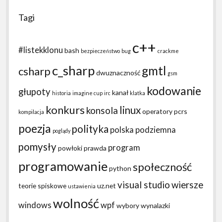
Tagi
c++
#listekklonu
bash
bezpieczeństwo
bug
crackme
c_sharp
gmtl
csharp
dwuznaczność
gsm
kodowanie
głupoty
kanał
historia
imagine cup
irc
klatka
konkurs
linux
konsola
operatory
pcrs
kompilacja
poezja
polityka
polska podziemna
poglądy
pomysły
program
powłoki
prawda
programowanie
społeczność
python
visual studio
wiersze
teorie spiskowe
uz.net
ustawienia
wolność
windows
wpf
wybory
wynalazki