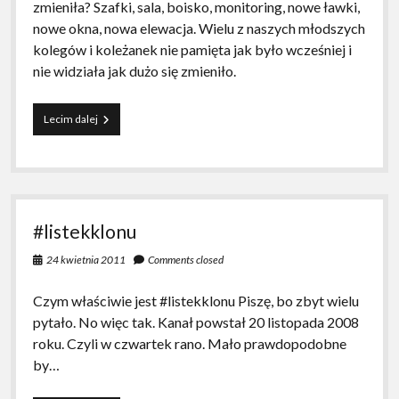
zmieniła? Szafki, sala, boisko, monitoring, nowe ławki,
nowe okna, nowa elewacja. Wielu z naszych młodszych
kolegów i koleżanek nie pamięta jak było wcześniej i
nie widziała jak dużo się zmieniło.
Przemówienie
Lecim dalej
na
koniec
TI
#listekklonu
24 kwietnia 2011
Comments closed
Czym właściwie jest #listekklonu Piszę, bo zbyt wielu
pytało. No więc tak. Kanał powstał 20 listopada 2008
roku. Czyli w czwartek rano. Mało prawdopodobne
by…