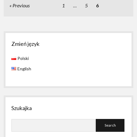
Stronicowanie
Previous
1
…
5
6
wpisów
Sidebar
Zmień język
Polski
English
Szukajka
Search