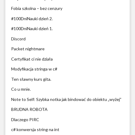
Fobia szkolna – bez cenzury
#100DniNauki dzień 2.
#100DniNauki dzień 1.
Discord
Packet nightmare
Certyfikat ci nie działa
Modyfikacja stringa w c#
Ten sławny kurs gita.
Co u mnie.
Note to Self: Szybka notka jak bindować do obiektu „wyżej”
BRUDNA ROBOTA
Dlaczego PIRC
c# konwersja string na int