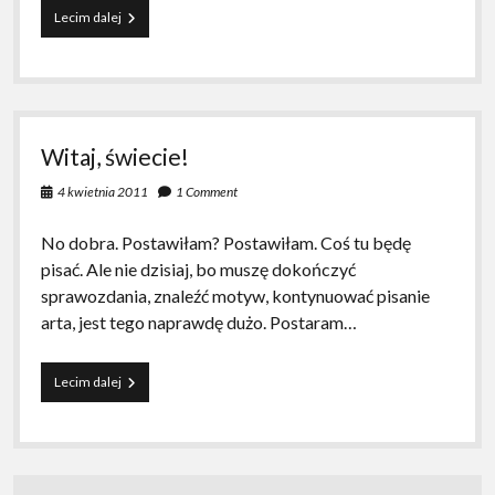
#listekklonu
Lecim dalej
Witaj, świecie!
4 kwietnia 2011
1 Comment
No dobra. Postawiłam? Postawiłam. Coś tu będę
pisać. Ale nie dzisiaj, bo muszę dokończyć
sprawozdania, znaleźć motyw, kontynuować pisanie
arta, jest tego naprawdę dużo. Postaram…
Witaj,
Lecim dalej
świecie!