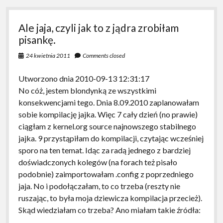
Ale jaja, czyli jak to z jądra zrobiłam
pisankę.
24 kwietnia 2011
Comments closed
Utworzono dnia 2010-09-13 12:31:17
No cóż, jestem blondynką ze wszystkimi
konsekwencjami tego. Dnia 8.09.2010 zaplanowałam
sobie kompilację jajka. Więc 7 cały dzień (no prawie)
ciągłam z kernel.org source najnowszego stabilnego
jajka. 9 przystąpiłam do kompilacji, czytając wcześniej
sporo na ten temat. Idąc za radą jednego z bardziej
doświadczonych kolegów (na forach też pisało
podobnie) zaimportowałam .config z poprzedniego
jaja. No i podołączałam, to co trzeba (reszty nie
ruszając, to była moja dziewicza kompilacja przecież).
Skąd wiedziałam co trzeba? Ano miałam takie źródła: