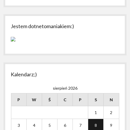
Jestem dotnetomaniakiem:)
Kalendarz;)
sierpień 2026
P
W
Ś
C
P
S
N
1
2
3
4
5
6
7
8
9