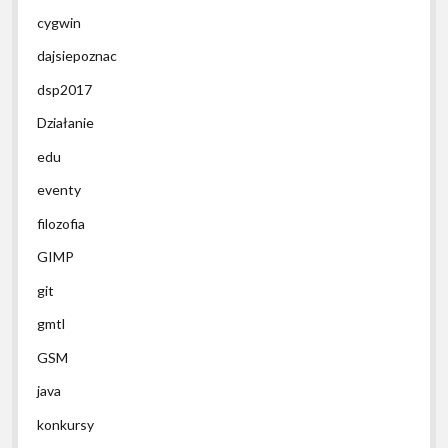
cygwin
dajsiepoznac
dsp2017
Działanie
edu
eventy
filozofia
GIMP
git
gmtl
GSM
java
konkursy