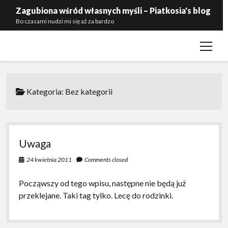
Zagubiona wśród własnych myśli – Piatkosia's blog
Bo czasami nudzi mi się aż za bardzo
open
Kontakt
menu
Polityka prywatności
Zaproś mnie do siebie
Kategoria:
Bez kategorii
Uwaga
24 kwietnia 2011
Comments closed
Począwszy od tego wpisu, następne nie będą już
przeklejane. Taki tag tylko. Lecę do rodzinki.