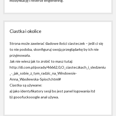
modyfikację i reverse engenering.
Ciastka i okolice
Strona może zawierać śladowe ilości ciasteczek – jeśli ci się
to nie podoba, skonfiguruj swoją przeglądarkę by ich nie
przyjmowała.
Jak nie wiesz jak to zrobić to masz tutaj:
http://di.com.pl/porady/46662,0,O_ciasteczkach_i_sledzeniu
_-_jak_sobie_z_tym_radzic_na_Windowsie-
Anna_Wasilewska-Spioch.html#
Ciastka są używane:
a) jako identyfikatory sesji bo jest panel logowania itd
b) gooofuckooogle anal używa.