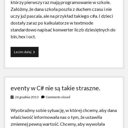
którzy pierwszy raz mają programowanie w szkole.
Załóżmy, że dana szkoła poszła z duchem czasu i nie
uczy już pascala, ale na przykład takiego c#a. I dzieci
dostały zaraz po kalkulatorze w textmode
standardowo napisać konwerter liczb dziesiętnych do
bin, hex i oct.
Jak
Lecim dalej
Jasio
z
dowcipów
liczby
w
c#
eventy w C# nie są takie straszne.
konwertował
26 grudnia 2013
Comments closed
Wyobraźmy sobie sytuację, w której chcemy, aby dana
właściwość informowała nas o tym, że ustawiła
zmiennej pewną wartość. Chcemy, aby wywołała