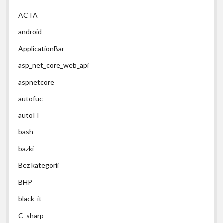
ACTA
android
ApplicationBar
asp_net_core_web_api
aspnetcore
autofuc
autoIT
bash
bazki
Bez kategorii
BHP
black_it
C_sharp