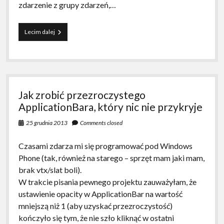
zdarzenie z grupy zdarzeń,…
eventy
Lecim dalej
w
C#
nie
są
takie
straszne.
Jak zrobić przezroczystego
ApplicationBara, który nic nie przykryje
25 grudnia 2013
Comments closed
Czasami zdarza mi się programować pod Windows
Phone (tak, również na starego – sprzęt mam jaki mam,
brak vtx/slat boli).
W trakcie pisania pewnego projektu zauważyłam, że
ustawienie opacity w ApplicationBar na wartość
mniejszą niż 1 (aby uzyskać przezroczystość)
kończyło się tym, że nie szło kliknąć w ostatni