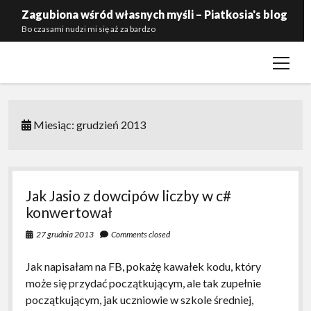
Zagubiona wśród własnych myśli – Piatkosia's blog
Bo czasami nudzi mi się aż za bardzo
open
Kontakt
menu
Polityka prywatności
Zaproś mnie do siebie
Miesiąc:
grudzień 2013
Jak Jasio z dowcipów liczby w c#
konwertował
27 grudnia 2013
Comments closed
Jak napisałam na FB, pokażę kawałek kodu, który
może się przydać początkującym, ale tak zupełnie
początkującym, jak uczniowie w szkole średniej,