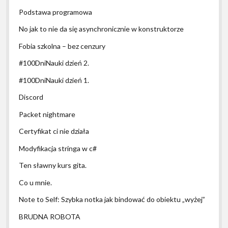
Podstawa programowa
No jak to nie da się asynchronicznie w konstruktorze
Fobia szkolna – bez cenzury
#100DniNauki dzień 2.
#100DniNauki dzień 1.
Discord
Packet nightmare
Certyfikat ci nie działa
Modyfikacja stringa w c#
Ten sławny kurs gita.
Co u mnie.
Note to Self: Szybka notka jak bindować do obiektu „wyżej”
BRUDNA ROBOTA