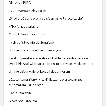
Dlaczego PIRC
c# konwersja string na int
„Skąd brać dane o tym co się u nas w Polsce dzieje”
VT-x is not available
Cześć i chwała bohaterce
Tych państwa nie obsługujemy
U mnie działa – zależnie od maszyny
InvalidOperationException: Unable to resolve service for
type [INazwa] while attempting to activate [MojKontroler]
U mnie działa – ale tylko pod debuggerem
„Czytaj komunikaty” – czyli dlaczego warto patrzeć
automatom IDE na ręce.
Ten o kamieniu.
Bitwa pod Oraclem