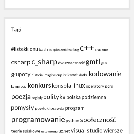
Tagi
c++
#listekklonu
bash
bezpieczeństwo
bug
crackme
c_sharp
gmtl
csharp
dwuznaczność
gsm
kodowanie
głupoty
kanał
historia
imagine cup
irc
klatka
konkurs
linux
konsola
operatory
pcrs
kompilacja
poezja
polityka
polska podziemna
poglądy
pomysły
program
powłoki
prawda
programowanie
społeczność
python
visual studio
wiersze
teorie spiskowe
uz.net
ustawienia