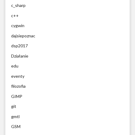
c_sharp
c++
cygwin
dajsiepoznac
dsp2017
Działanie
edu
eventy
filozofia
GIMP
git
gmtl
GSM