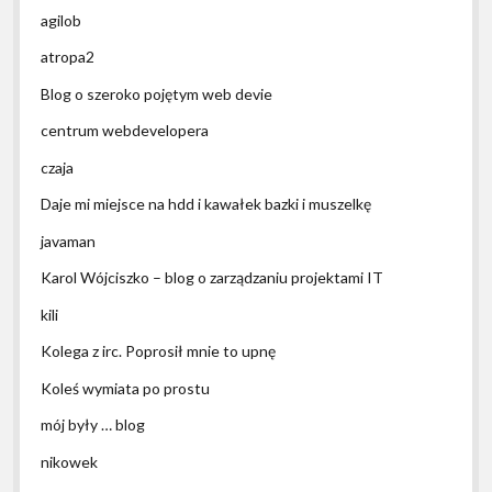
agilob
atropa2
Blog o szeroko pojętym web devie
centrum webdevelopera
czaja
Daje mi miejsce na hdd i kawałek bazki i muszelkę
javaman
Karol Wójciszko – blog o zarządzaniu projektami IT
kili
Kolega z irc. Poprosił mnie to upnę
Koleś wymiata po prostu
mój były … blog
nikowek