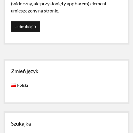
(widoczny, ale przysłonięty appbarem) element
umieszczony na stronie.
Jak
Lecim dalej
zrobić
przezroczystego
ApplicationBara,
który
nic
nie
Sidebar
przykryje
Zmień język
Polski
Szukajka