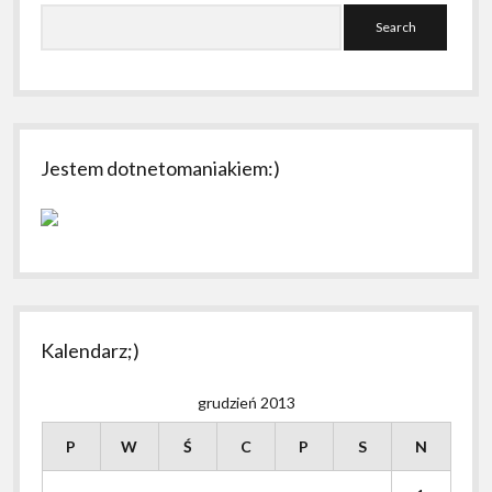
Search
Jestem dotnetomaniakiem:)
Kalendarz;)
grudzień 2013
P
W
Ś
C
P
S
N