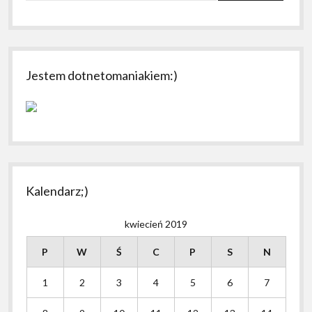
Jestem dotnetomaniakiem:)
Kalendarz;)
kwiecień 2019
P
W
Ś
C
P
S
N
1
2
3
4
5
6
7