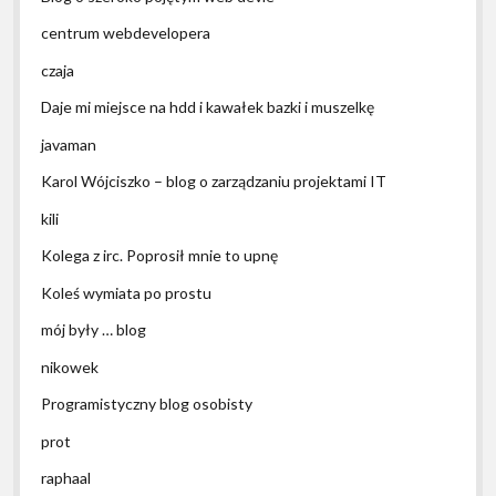
centrum webdevelopera
czaja
Daje mi miejsce na hdd i kawałek bazki i muszelkę
javaman
Karol Wójciszko – blog o zarządzaniu projektami IT
kili
Kolega z irc. Poprosił mnie to upnę
Koleś wymiata po prostu
mój były … blog
nikowek
Programistyczny blog osobisty
prot
raphaal