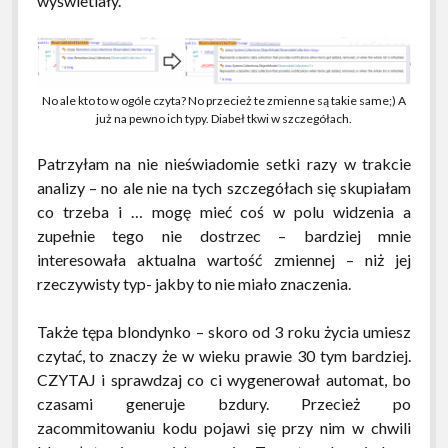
wyświetlały.
No ale kto to w ogóle czyta? No przecież te zmienne są takie same;) A
już na pewno ich typy. Diabeł tkwi w szczegółach.
Patrzyłam na nie nieświadomie setki razy w trakcie
analizy – no ale nie na tych szczegółach się skupiałam
co trzeba i … mogę mieć coś w polu widzenia a
zupełnie tego nie dostrzec – bardziej mnie
interesowała aktualna wartość zmiennej – niż jej
rzeczywisty typ- jakby to nie miało znaczenia.
Także tępa blondynko – skoro od 3 roku życia umiesz
czytać, to znaczy że w wieku prawie 30 tym bardziej.
CZYTAJ i sprawdzaj co ci wygenerował automat, bo
czasami generuje bzdury. Przecież po
zacommitowaniu kodu pojawi się przy nim w chwili