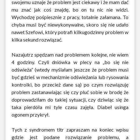
swojemu uznaje że problem jest ciekawy i że mam dać
mu znać jak coś znajdę, bo on tu nic nie widzi.
Wychodzę pośpiesznie z pracy, totalnie załamana. To
chyba musi być niewykonywalne, skoro się nie udało
nawet Szefowi, który potrafi kilkugodzinny problem w
kilka sekund rozwiązać.
Nazajutrz spędzam nad problemem kolejne, nie wiem
4 godziny. Czyli dniówka w plecy na „bo się nie
odświeża” (wtedy myślałam jeszcze że problem musi
być gdzieś w mechanizmie odświeżania lub rysowania
kontrolki, bo przecież dane są) po czym rozwiązuję
problem zastanawiając się czy pluć sobie w brodę że
doprowadziłam do takiej sytuacji, czy dziwiąc się że
taka pierdóła mi tyle czasu zajęła. Diabeł usinga
ogonem przykrył.
Tych z syndromem tltr zapraszam na koniec wpisu
gdzie jest podane rozwiązanie problemu, a