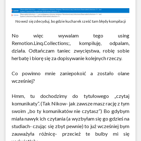
No weź się zdecyduj, bo gdzie kucharek sześć tam błędy kompilacji
No więc wywalam tego using
Remotion.Linq.Collections;, kompiluję, odpalam,
działa. Odtańczam taniec zwycięstwa, robię sobie
herbatę i biorę się za dopisywanie kolejnych rzeczy.
Co powinno mnie zaniepokoić a zostało olane
wcześniej?
Hmm, tu dochodzimy do tytułowego „czytaj
komunikaty”. (Tak Nikow- jak zawsze masz rację z tym
swoim „bo ty komunikatów nie czytasz”) Bo gdybym
miała nawyk ich czytania (a wyzbyłam się go gdzieś na
studiach- czując się zbyt pewnie) to już wcześniej bym
zauważyła różnicę- przecież te bulby mi się