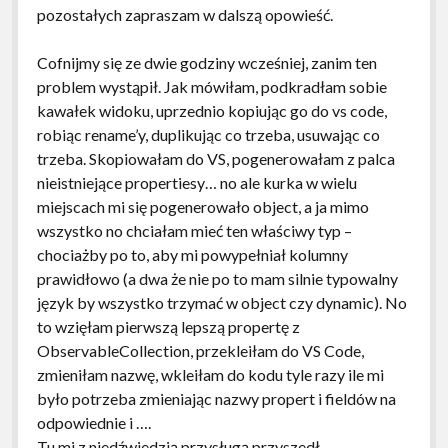
pozostałych zapraszam w dalszą opowieść.
Cofnijmy się ze dwie godziny wcześniej, zanim ten
problem wystąpił. Jak mówiłam, podkradłam sobie
kawałek widoku, uprzednio kopiując go do vs code,
robiąc rename’y, duplikując co trzeba, usuwając co
trzeba. Skopiowałam do VS, pogenerowałam z palca
nieistniejące propertiesy… no ale kurka w wielu
miejscach mi się pogenerowało object, a ja mimo
wszystko no chciałam mieć ten właściwy typ –
chociażby po to, aby mi powypełniał kolumny
prawidłowo (a dwa że nie po to mam silnie typowalny
język by wszystko trzymać w object czy dynamic). No
to wzięłam pierwszą lepszą propertę z
ObservableCollection, przekleiłam do VS Code,
zmieniłam nazwę, wkleiłam do kodu tyle razy ile mi
było potrzeba zmieniając nazwy propert i fieldów na
odpowiednie i ….
Tu mi z niedźwiedzią przysługą przyszedł