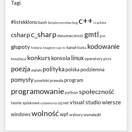
Tagi
c++
#listekklonu
bash
bezpieczeństwo
bug
crackme
c_sharp
gmtl
csharp
dwuznaczność
gsm
kodowanie
głupoty
kanał
historia
imagine cup
irc
klatka
konkurs
linux
konsola
operatory
pcrs
kompilacja
poezja
polityka
polska podziemna
poglądy
pomysły
program
powłoki
prawda
programowanie
społeczność
python
visual studio
wiersze
teorie spiskowe
uz.net
ustawienia
wolność
windows
wpf
wybory
wynalazki