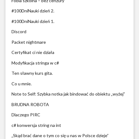
Fobia szkolna – bez cenzury
#100DniNauki dzień 2.
#100DniNauki dzień 1.
Discord
Packet nightmare
Certyfikat ci nie działa
Modyfikacja stringa w c#
Ten sławny kurs gita.
Co u mnie.
Note to Self: Szybka notka jak bindować do obiektu „wyżej”
BRUDNA ROBOTA
Dlaczego PIRC
c# konwersja string na int
„Skąd brać dane o tym co się u nas w Polsce dzieje”