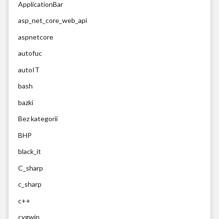
ApplicationBar
asp_net_core_web_api
aspnetcore
autofuc
autoIT
bash
bazki
Bez kategorii
BHP
black_it
C_sharp
c_sharp
c++
cygwin