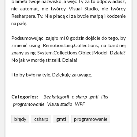
blame’a twoje nazwisko, a więc Ty za to odpowiadasz,
nie automat, nie twórcy Visual Studio, nie twórcy
Resharpera. Ty. Nie płacą ci za bycie małpą i kodzenie
na pałę.
Podsumowując, zajęło mi 8 godzin dojście do tego, by
zmienić using Remotion.Linq.Collections; na bardziej
znany using System.Collections.ObjectModel; Działa?
No jak w mordę strzelił. Działa!
I to by było na tyle. Dziękuję za uwagę.
Categories:
Bez kategorii
c_sharp
gmtl
libs
programowanie
Visual studio
WPF
błędy
csharp
gmtl
programowanie