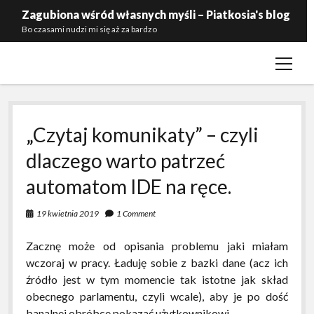
Zagubiona wśród własnych myśli – Piatkosia's blog
Bo czasami nudzi mi się aż za bardzo
open
Kontakt
menu
Polityka prywatności
Przynależność
„Czytaj komunikaty” – czyli
Zaproś mnie do siebie
dlaczego warto patrzeć
automatom IDE na ręce.
19 kwietnia 2019
1 Comment
Zacznę może od opisania problemu jaki miałam
wczoraj w pracy. Ładuję sobie z bazki dane (acz ich
źródło jest w tym momencie tak istotne jak skład
obecnego parlamentu, czyli wcale), aby je po dość
banalnej obróbce pokazać użytkownikowi.