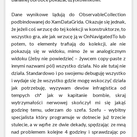
Dane wynikowe lądują do ObservableCollection
podbindowanej do XamDataGrida. Okazuje się jednak,
że jeżeli coś wrzucę do tej kolekcji w konstruktorze, to
wszystko gra, ale jak wrzucę ją w OnNavigatedTo lub
potem, to elementy trafiają do kolekcji, ale nie
pokazują się w widoku, mimo że w analogicznym
widoku (żeby nie powiedzieć – żywcem copy-paste z
innymi nazwami pól) wszystko działa. No ale tutaj nie
działa. Standardowo i po swojemu debuguję wszystko
i wydaje się że wszystko gdzie mogę wskoczyć działa
jak potrzebuję, wyzywam devów infragistica od
tempych ch* jak w kapitanie bombie, skraj
wytrzymałości nerwowej skończył mi się jakąś
godzinę temu, uderzam do szefa. Szefu – wybitny
specjalista który programuje w dotnecie już trzecie
stulecie, a w wpfie ze dwie dekady, spędzając ze mną
nad problemem kolejne 4 godziny i sprawdzając po