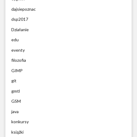
dajsiepoznac
dsp2017
Działanie
edu
eventy
filozofia
GIMP
git
gmtl
GSM
java
konkursy
książki