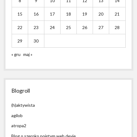
8
9
10
11
12
13
14
15
16
17
18
19
20
21
22
23
24
25
26
27
28
29
30
« gru
maj »
Blogroll
(h)aktywista
agilob
atropa2
Blog o szeroko pojętym web devie