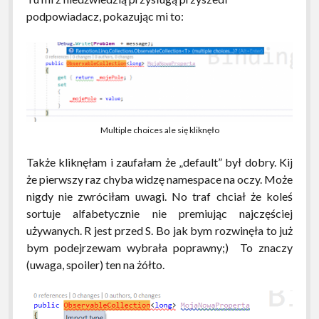
podpowiadacz, pokazując mi to:
Multiple choices ale się kliknęło
Także kliknęłam i zaufałam że „default” był dobry. Kij
że pierwszy raz chyba widzę namespace na oczy. Może
nigdy nie zwróciłam uwagi. No traf chciał że koleś
sortuje alfabetycznie nie premiując najczęściej
używanych. R jest przed S. Bo jak bym rozwinęła to już
bym podejrzewam wybrała poprawny;) To znaczy
(uwaga, spoiler) ten na żółto.