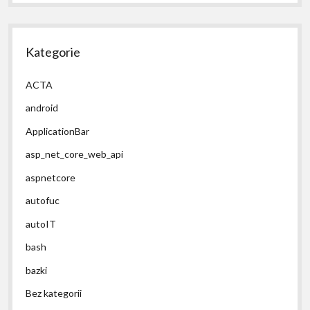
Kategorie
ACTA
android
ApplicationBar
asp_net_core_web_api
aspnetcore
autofuc
autoIT
bash
bazki
Bez kategorii