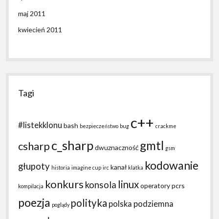
maj 2011
kwiecień 2011
Tagi
c++
#listekklonu
bash
bezpieczeństwo
bug
crackme
c_sharp
gmtl
csharp
dwuznaczność
gsm
kodowanie
głupoty
kanał
historia
imagine cup
irc
klatka
konkurs
linux
konsola
operatory
pcrs
kompilacja
poezja
polityka
polska podziemna
poglądy