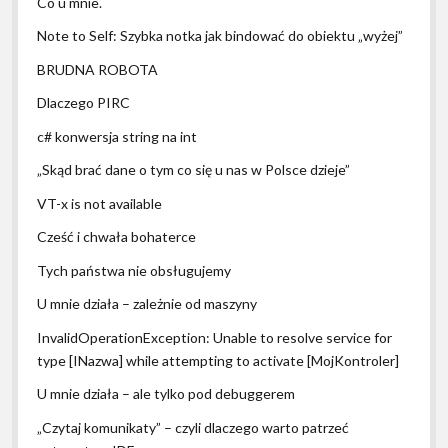
Co u mnie.
Note to Self: Szybka notka jak bindować do obiektu „wyżej”
BRUDNA ROBOTA
Dlaczego PIRC
c# konwersja string na int
„Skąd brać dane o tym co się u nas w Polsce dzieje”
VT-x is not available
Cześć i chwała bohaterce
Tych państwa nie obsługujemy
U mnie działa – zależnie od maszyny
InvalidOperationException: Unable to resolve service for
type [INazwa] while attempting to activate [MojKontroler]
U mnie działa – ale tylko pod debuggerem
„Czytaj komunikaty” – czyli dlaczego warto patrzeć