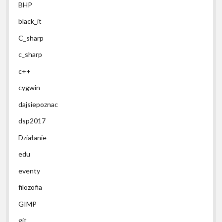
BHP
black_it
C_sharp
c_sharp
c++
cygwin
dajsiepoznac
dsp2017
Działanie
edu
eventy
filozofia
GIMP
git