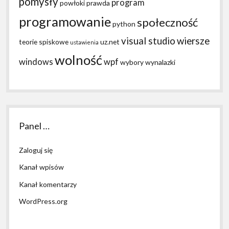
pomysły
program
powłoki
prawda
programowanie
społeczność
python
visual studio
wiersze
teorie spiskowe
uz.net
ustawienia
wolność
windows
wpf
wybory
wynalazki
Panel …
Zaloguj się
Kanał wpisów
Kanał komentarzy
WordPress.org