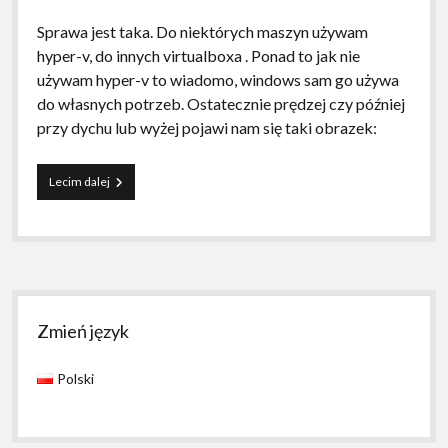
Sprawa jest taka. Do niektórych maszyn używam
hyper-v, do innych virtualboxa . Ponad to jak nie
używam hyper-v to wiadomo, windows sam go używa
do własnych potrzeb. Ostatecznie prędzej czy później
przy dychu lub wyżej pojawi nam się taki obrazek:
VT-
Lecim dalej
x
is
not
available
Sidebar
Zmień język
Polski