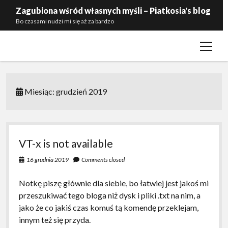
Zagubiona wśród własnych myśli – Piatkosia's blog
Bo czasami nudzi mi się aż za bardzo
open
Kontakt
menu
Polityka prywatności
Zaproś mnie do siebie
Miesiąc:
grudzień 2019
VT-x is not available
16 grudnia 2019
Comments closed
Notkę piszę głównie dla siebie, bo łatwiej jest jakoś mi
przeszukiwać tego bloga niż dysk i pliki .txt na nim, a
jako że co jakiś czas komuś tą komendę przeklejam,
innym też się przyda.