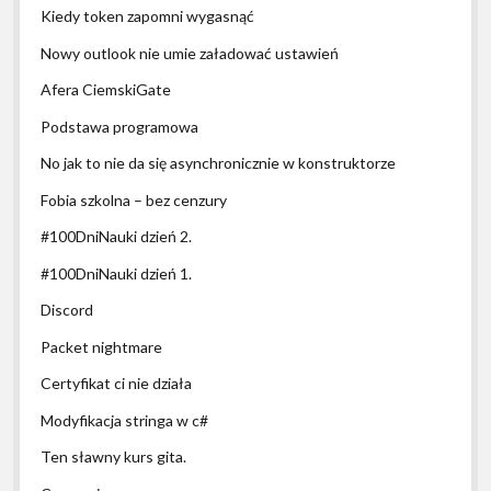
Kiedy token zapomni wygasnąć
Nowy outlook nie umie załadować ustawień
Afera CiemskiGate
Podstawa programowa
No jak to nie da się asynchronicznie w konstruktorze
Fobia szkolna – bez cenzury
#100DniNauki dzień 2.
#100DniNauki dzień 1.
Discord
Packet nightmare
Certyfikat ci nie działa
Modyfikacja stringa w c#
Ten sławny kurs gita.