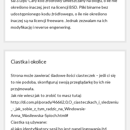
sa/3.0/pl/ Cały kod źródłowy umieszczany na blogu, o ile nie
określono inaczej, jest na licencji BSD. Pliki binarne bez
udostępnionego kodu źródłowego, o ile nie określono
inaczej są na licencji freeware. Jednak zezwalam na ich
modyfikację i reverse engenering.
Ciastka i okolice
Strona może zawierać śladowe ilości ciasteczek – jeśli ci się
to nie podoba, skonfiguruj swoją przeglądarkę by ich nie
przyjmowała.
Jak nie wiesz jak to zrobić to masz tutaj:
http://di.com.pl/porady/46662,0,O_ciasteczkach_i_sledzeniu
_-_jak_sobie_z_tym_radzic_na_Windowsie-
Anna_Wasilewska-Spioch.html#
Ciastka są używane:
a) jako identyfikatory sesji bo jest panel logowania itd