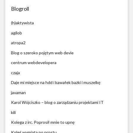
Blogroll
(h)aktywista
agilob
atropa2
Blog o szeroko pojętym web devie
centrum webdevelopera
czaja
Daje mi miejsce na hdd i kawałek bazki i muszelkę
javaman
Karol Wójciszko – blog o zarządzaniu projektami IT
kili
Kolega z irc. Poprosił mnie to upnę
Koleś wymiata po prostu