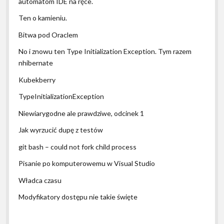
automatom IDE na ręce.
Ten o kamieniu.
Bitwa pod Oraclem
No i znowu ten Type Initialization Exception. Tym razem
nhibernate
Kubekberry
TypeInitializationException
Niewiarygodne ale prawdziwe, odcinek 1
Jak wyrzucić dupę z testów
git bash – could not fork child process
Pisanie po komputerowemu w Visual Studio
Władca czasu
Modyfikatory dostępu nie takie święte