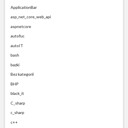
ApplicationBar
asp_net_core_web_api
aspnetcore
autofuc
autoIT
bash
bazki
Bez kategorii
BHP
black_it
C_sharp
c_sharp
c++