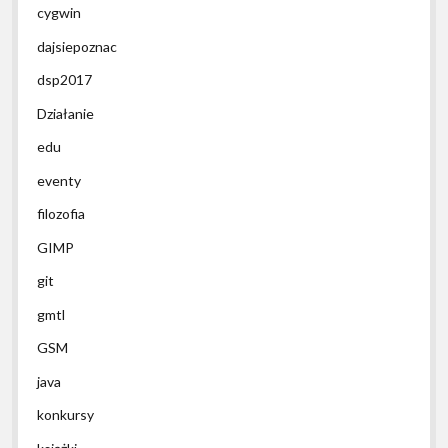
cygwin
dajsiepoznac
dsp2017
Działanie
edu
eventy
filozofia
GIMP
git
gmtl
GSM
java
konkursy