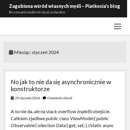
Zagubiona wśród własnych myśli – Piatkosia's blog
Bo czasami nudzi mi się aż za bardzo
open
Kontakt
menu
Polityka prywatności
Zaproś mnie do siebie
Miesiąc:
styczeń 2024
No jak to nie da się asynchronicznie w
konstruktorze
29 stycznia 2024
Comments closed
A no nie da, ale na stack overflow znaleźli obejście.
Całkiem zjadliwe public class ViewModel { public
ObservableCollection Data { get; set; } //static async