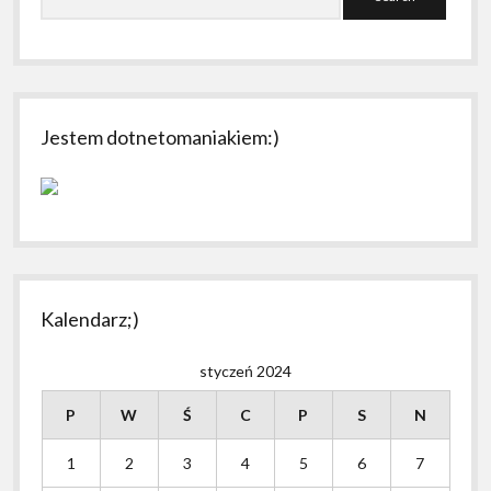
Jestem dotnetomaniakiem:)
Kalendarz;)
styczeń 2024
P
W
Ś
C
P
S
N
1
2
3
4
5
6
7