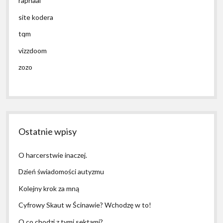
raphaal
site kodera
tqm
vizzdoom
zozo
Ostatnie wpisy
O harcerstwie inaczej.
Dzień świadomości autyzmu
Kolejny krok za mną
Cyfrowy Skaut w Ścinawie? Wchodzę w to!
O co chodzi z tymi sektami?