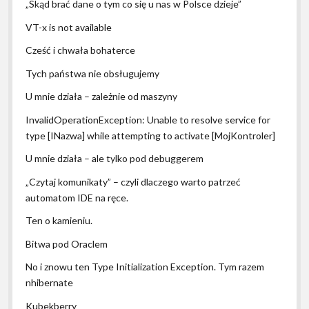
„Skąd brać dane o tym co się u nas w Polsce dzieje”
VT-x is not available
Cześć i chwała bohaterce
Tych państwa nie obsługujemy
U mnie działa – zależnie od maszyny
InvalidOperationException: Unable to resolve service for
type [INazwa] while attempting to activate [MojKontroler]
U mnie działa – ale tylko pod debuggerem
„Czytaj komunikaty” – czyli dlaczego warto patrzeć
automatom IDE na ręce.
Ten o kamieniu.
Bitwa pod Oraclem
No i znowu ten Type Initialization Exception. Tym razem
nhibernate
Kubekberry