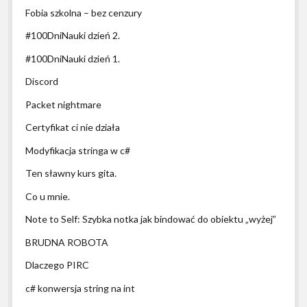
Fobia szkolna – bez cenzury
#100DniNauki dzień 2.
#100DniNauki dzień 1.
Discord
Packet nightmare
Certyfikat ci nie działa
Modyfikacja stringa w c#
Ten sławny kurs gita.
Co u mnie.
Note to Self: Szybka notka jak bindować do obiektu „wyżej”
BRUDNA ROBOTA
Dlaczego PIRC
c# konwersja string na int