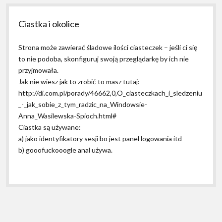
Ciastka i okolice
Strona może zawierać śladowe ilości ciasteczek – jeśli ci się
to nie podoba, skonfiguruj swoją przeglądarkę by ich nie
przyjmowała.
Jak nie wiesz jak to zrobić to masz tutaj:
http://di.com.pl/porady/46662,0,O_ciasteczkach_i_sledzeniu
_-_jak_sobie_z_tym_radzic_na_Windowsie-
Anna_Wasilewska-Spioch.html#
Ciastka są używane:
a) jako identyfikatory sesji bo jest panel logowania itd
b) gooofuckooogle anal używa.