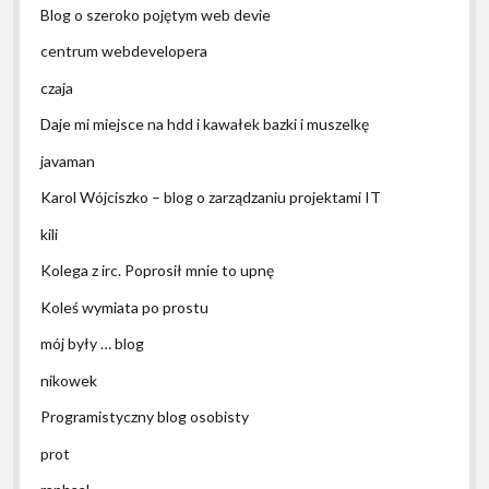
Blog o szeroko pojętym web devie
centrum webdevelopera
czaja
Daje mi miejsce na hdd i kawałek bazki i muszelkę
javaman
Karol Wójciszko – blog o zarządzaniu projektami IT
kili
Kolega z irc. Poprosił mnie to upnę
Koleś wymiata po prostu
mój były … blog
nikowek
Programistyczny blog osobisty
prot