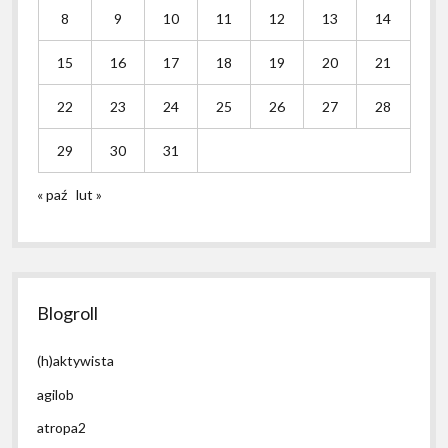
8
9
10
11
12
13
14
15
16
17
18
19
20
21
22
23
24
25
26
27
28
29
30
31
« paź
lut »
Blogroll
(h)aktywista
agilob
atropa2