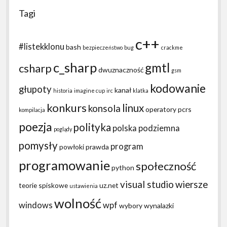
Tagi
c++
#listekklonu
bash
bezpieczeństwo
bug
crackme
c_sharp
gmtl
csharp
dwuznaczność
gsm
kodowanie
głupoty
kanał
historia
imagine cup
irc
klatka
konkurs
linux
konsola
operatory
pcrs
kompilacja
poezja
polityka
polska podziemna
poglądy
pomysły
program
powłoki
prawda
programowanie
społeczność
python
visual studio
wiersze
teorie spiskowe
uz.net
ustawienia
wolność
windows
wpf
wybory
wynalazki