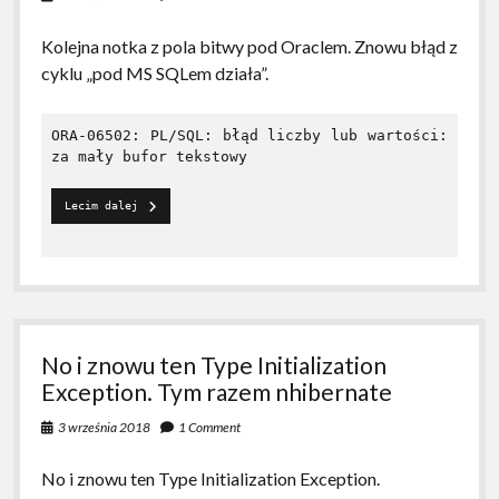
ręce.
Kolejna notka z pola bitwy pod Oraclem. Znowu błąd z
cyklu „pod MS SQLem działa”.
ORA-06502: PL/SQL: błąd liczby lub wartości: 
Bitwa 
Lecim dalej
pod 
Oraclem
No i znowu ten Type Initialization
Exception. Tym razem nhibernate
3 września 2018
1 Comment
No i znowu ten Type Initialization Exception.