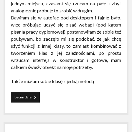
jednym miejscu, czasami się rzucam na pałę i zbyt
analogicznie próbuję to zrobić w drugim.
Bawiłam się w autofac pod desktopem i fajnie było,
więc próbując uczyć się pisać webapi (pod kątem
pisania pracy dyplomowej) postanowiłam że sobie też
poużywam, bo zaczęło mi się podobać, że jak chcę
użyć funkcji z innej klasy, to zamiast kombinować z
tworzeniem klas z jej zależnościami, po prostu
wrzucam interfejs w konstruktor i gotowe, mam
całkiem świeży obiekt na moje potrzeby.
Także miałam sobie klasę z jedną metodą
InvalidOperationException:
Lecim dalej
Unable
to
resolve
service
for
type