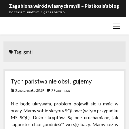
Zagubiona wśród własnych myśli – Piatkosia's blog
Bo czasami nudzi mi się aż za bardzo
open
Kontakt
menu
Polityka prywatności
Zaproś mnie do siebie
Tag:
gmtl
Tych państwa nie obsługujemy
3 października 2019
7 komentarzy
Nie będę ukrywała, problem pojawił się u mnie w
pracy. Mamy sobie skrypty SQLowe (w tym przypadku
MS SQL). Dużo skryptów. Są one uruchamiane, jak
supporter chce „podnieść” wersję bazy. Mamy też w