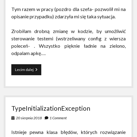
Tym razem w pracy (pozdro dla szefa- pozwolił mi na
opisanie przypadku) zdarzyła mi się taka sytuacja.
Zrobiłam drobną zmianę w kodzie, by umożliwić
sterowanie testemi (wstrzeliwany config z wiersza
poleceń- . Wszystko pięknie ładnie na zielono,
odpalam apkę….
No
Lecim dalej
i
znowu
ten
Type
Initialization
Exception.
TypeInitializationException
Tym
razem
20 sierpnia 2018
1 Comment
nhibernate
Istnieje pewna klasa błędów, których rozwiązanie