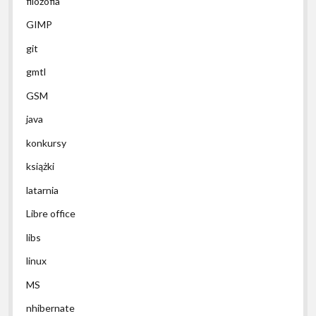
filozofia
GIMP
git
gmtl
GSM
java
konkursy
książki
latarnia
Libre office
libs
linux
MS
nhibernate