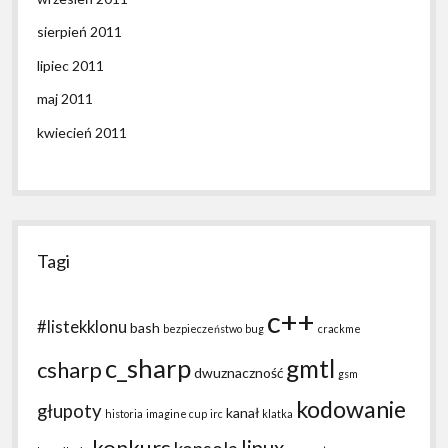
sierpień 2011
lipiec 2011
maj 2011
kwiecień 2011
Tagi
c++
#listekklonu
bash
bezpieczeństwo
bug
crackme
c_sharp
gmtl
csharp
dwuznaczność
gsm
kodowanie
głupoty
kanał
historia
imagine cup
irc
klatka
konkurs