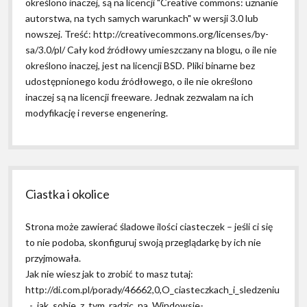
określono inaczej, są na licencji "Creative commons: uznanie
autorstwa, na tych samych warunkach" w wersji 3.0 lub
nowszej. Treść: http://creativecommons.org/licenses/by-
sa/3.0/pl/ Cały kod źródłowy umieszczany na blogu, o ile nie
określono inaczej, jest na licencji BSD. Pliki binarne bez
udostępnionego kodu źródłowego, o ile nie określono
inaczej są na licencji freeware. Jednak zezwalam na ich
modyfikację i reverse engenering.
Ciastka i okolice
Strona może zawierać śladowe ilości ciasteczek – jeśli ci się
to nie podoba, skonfiguruj swoją przeglądarkę by ich nie
przyjmowała.
Jak nie wiesz jak to zrobić to masz tutaj:
http://di.com.pl/porady/46662,0,O_ciasteczkach_i_sledzeniu
_-_jak_sobie_z_tym_radzic_na_Windowsie-