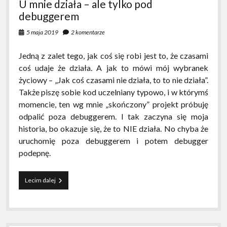
U mnie działa – ale tylko pod
[INazwa]
while
debuggerem
attempting
to
5 maja 2019
2 komentarze
activate
[MojKontroler]
Jedną z zalet tego, jak coś się robi jest to, że czasami
coś udaje że działa. A jak to mówi mój wybranek
życiowy – „Jak coś czasami nie działa, to to nie działa”.
Także piszę sobie kod uczelniany typowo, i w którymś
momencie, ten wg mnie „skończony” projekt próbuję
odpalić poza debuggerem. I tak zaczyna się moja
historia, bo okazuje się, że to NIE działa. No chyba że
uruchomię poza debuggerem i potem debugger
podepnę.
U
Lecim dalej
mnie
działa
–
ale
tylko