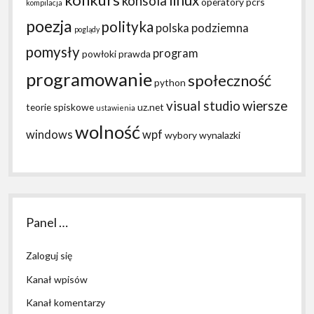
linux
konsola
operatory
pcrs
kompilacja
poezja
polityka
polska podziemna
poglądy
pomysły
program
powłoki
prawda
programowanie
społeczność
python
visual studio
wiersze
teorie spiskowe
uz.net
ustawienia
wolność
windows
wpf
wybory
wynalazki
Panel …
Zaloguj się
Kanał wpisów
Kanał komentarzy