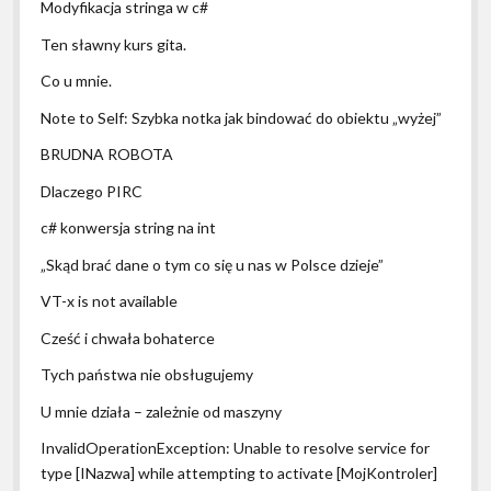
Modyfikacja stringa w c#
Ten sławny kurs gita.
Co u mnie.
Note to Self: Szybka notka jak bindować do obiektu „wyżej”
BRUDNA ROBOTA
Dlaczego PIRC
c# konwersja string na int
„Skąd brać dane o tym co się u nas w Polsce dzieje”
VT-x is not available
Cześć i chwała bohaterce
Tych państwa nie obsługujemy
U mnie działa – zależnie od maszyny
InvalidOperationException: Unable to resolve service for
type [INazwa] while attempting to activate [MojKontroler]