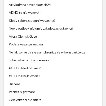
Artykuły na psychologach24
ADHD to nie wymysł!
Kiedy token zapomni wygasnąć
Nowy outlook nie umie załadować ustawień
Afera CiemskiGate
Podstawa programowa
No jak to nie da się asynchronicznie w konstruktorze
Fobia szkolna – bez cenzury
#100DniNauki dzień 2.
#100DniNauki dzień 1.
Discord
Packet nightmare
Certyfikat ci nie działa