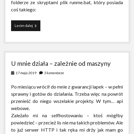
folderze ze skryptami plik runme.bat, który posiada
coś takiego:
Tych
Lecim dalej
państwa
nie
obsługujemy
U mnie działa – zależnie od maszyny
17 maja 2019
3 komentarze
Po miesiącu wrócił do mnie z gwarancji lapek – w pełni
sprawny i gotów do działania. Trzeba więc na powrót
przenieść do niego wszelakie projekty. W tym… api
webowe.
Zależało mi na selfhostowaniu – ktoś mógłby
powiedzieć – przecież iis nie ma takich problemów. Ale
to już serwer HTTP i tak ręka mi drży jak mam go