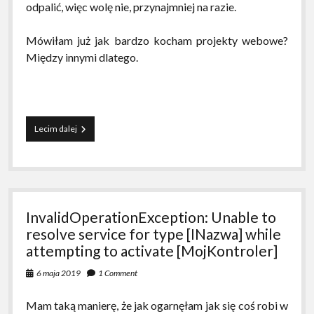
odpalić, więc wolę nie, przynajmniej na razie.
Mówiłam już jak bardzo kocham projekty webowe?
Między innymi dlatego.
U
Lecim dalej
mnie
działa
–
zależnie
od
maszyny
InvalidOperationException: Unable to
resolve service for type [INazwa] while
attempting to activate [MojKontroler]
6 maja 2019
1 Comment
Mam taką manierę, że jak ogarnęłam jak się coś robi w