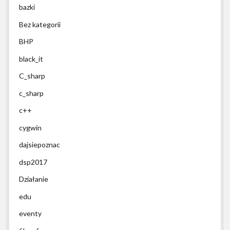
bazki
Bez kategorii
BHP
black_it
C_sharp
c_sharp
c++
cygwin
dajsiepoznac
dsp2017
Działanie
edu
eventy