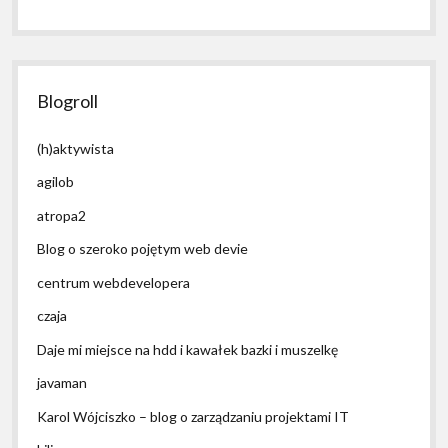
Blogroll
(h)aktywista
agilob
atropa2
Blog o szeroko pojętym web devie
centrum webdevelopera
czaja
Daje mi miejsce na hdd i kawałek bazki i muszelkę
javaman
Karol Wójciszko – blog o zarządzaniu projektami IT