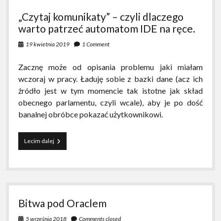
pod
„Czytaj komunikaty” – czyli dlaczego
debuggerem
warto patrzeć automatom IDE na ręce.
19 kwietnia 2019
1 Comment
Zacznę może od opisania problemu jaki miałam
wczoraj w pracy. Ładuję sobie z bazki dane (acz ich
źródło jest w tym momencie tak istotne jak skład
obecnego parlamentu, czyli wcale), aby je po dość
banalnej obróbce pokazać użytkownikowi.
„Czytaj
Lecim dalej
komunikaty”
–
czyli
dlaczego
warto
patrzeć
Bitwa pod Oraclem
automatom
IDE
5 września 2018
Comments closed
na