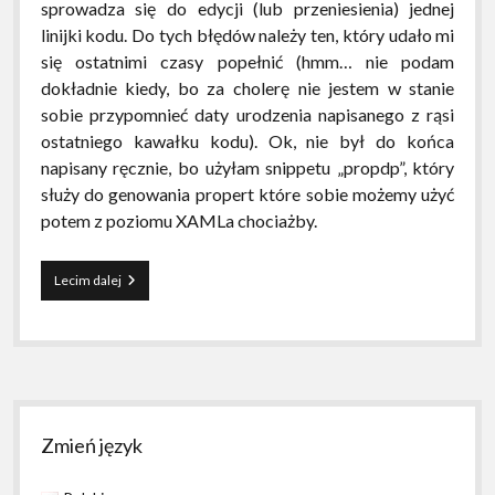
sprowadza się do edycji (lub przeniesienia) jednej
linijki kodu. Do tych błędów należy ten, który udało mi
się ostatnimi czasy popełnić (hmm… nie podam
dokładnie kiedy, bo za cholerę nie jestem w stanie
sobie przypomnieć daty urodzenia napisanego z rąsi
ostatniego kawałku kodu). Ok, nie był do końca
napisany ręcznie, bo użyłam snippetu „propdp”, który
służy do genowania propert które sobie możemy użyć
potem z poziomu XAMLa chociażby.
TypeInitializationException
Lecim dalej
Sidebar
Zmień język