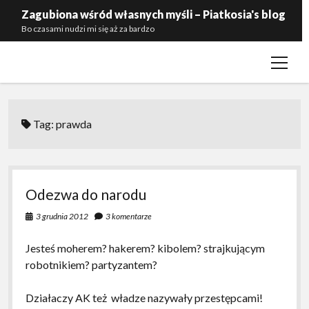
Zagubiona wśród własnych myśli – Piatkosia's blog
Bo czasami nudzi mi się aż za bardzo
open
Kontakt
menu
Polityka prywatności
Zaproś mnie do siebie
Tag:
prawda
Odezwa do narodu
3 grudnia 2012
3 komentarze
Jesteś moherem? hakerem? kibolem? strajkującym
robotnikiem? partyzantem?
Działaczy AK też władze nazywały przestępcami!