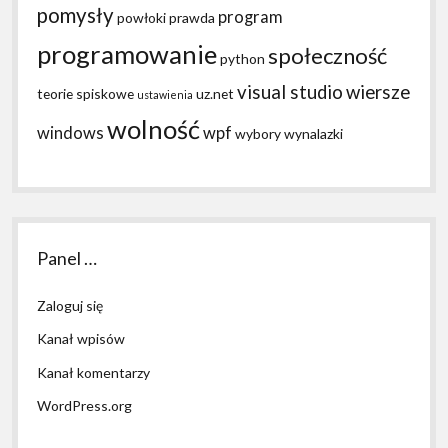
pomysły
program
powłoki
prawda
programowanie
społeczność
python
visual studio
wiersze
teorie spiskowe
uz.net
ustawienia
wolność
windows
wpf
wybory
wynalazki
Panel …
Zaloguj się
Kanał wpisów
Kanał komentarzy
WordPress.org