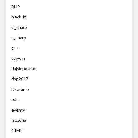
BHP
black_it
C_sharp
c_sharp
c++
cygwin
dajsiepoznac
dsp2017
Działanie
edu
eventy
filozofia
GIMP