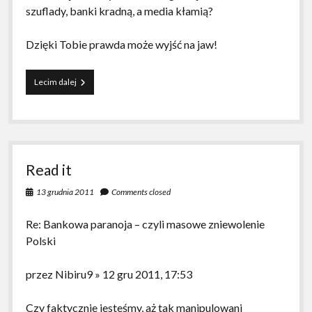
szuflady, banki kradną, a media kłamią?
Dzięki Tobie prawda może wyjść na jaw!
Odezwa
Lecim dalej
do
narodu
Read it
13 grudnia 2011
Comments closed
Re: Bankowa paranoja – czyli masowe zniewolenie
Polski
przez Nibiru9 » 12 gru 2011, 17:53
Czy faktycznie jesteśmy, aż tak manipulowani