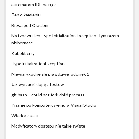
automatom IDE na ręce.
Ten o kamieniu.
Bitwa pod Oraclem
No i znowu ten Type Initialization Exception. Tym razem
nhibernate
Kubekberry
TypeInitializationException
Niewiarygodne ale prawdziwe, odcinek 1
Jak wyrzucić dupę z testów
git bash – could not fork child process
Pisanie po komputerowemu w Visual Studio
Władca czasu
Modyfikatory dostępu nie takie święte