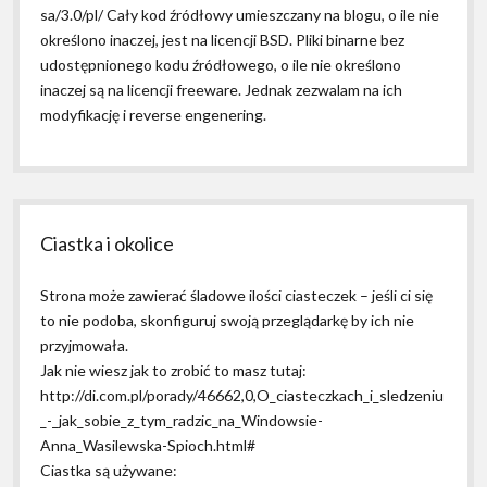
sa/3.0/pl/ Cały kod źródłowy umieszczany na blogu, o ile nie
określono inaczej, jest na licencji BSD. Pliki binarne bez
udostępnionego kodu źródłowego, o ile nie określono
inaczej są na licencji freeware. Jednak zezwalam na ich
modyfikację i reverse engenering.
Ciastka i okolice
Strona może zawierać śladowe ilości ciasteczek – jeśli ci się
to nie podoba, skonfiguruj swoją przeglądarkę by ich nie
przyjmowała.
Jak nie wiesz jak to zrobić to masz tutaj:
http://di.com.pl/porady/46662,0,O_ciasteczkach_i_sledzeniu
_-_jak_sobie_z_tym_radzic_na_Windowsie-
Anna_Wasilewska-Spioch.html#
Ciastka są używane: