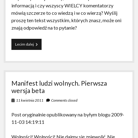
informacją i czy wszyscy WIELCY komentatorzy
mówią szczerze to co wiedzą i w co wierzą? Wyślij
proszę ten tekst wszystkim, których znasz, może oni
znają odpowiedź na to pytanie?
Read
Lecim dalej
it
Manifest ludzi wolnych. Pierwsza
wersja beta
11 kwietnia 2011
Comments closed
Post oryginalnie opublikowany na byłym blogu 2009-
11-03 14:19:11
Wolności! Wolności! Nie dajmy się zniewolić. Nie