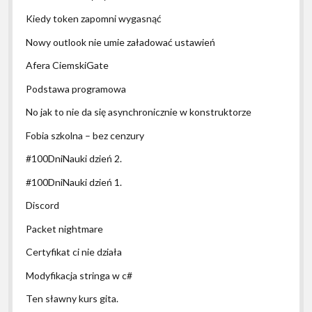
Kiedy token zapomni wygasnąć
Nowy outlook nie umie załadować ustawień
Afera CiemskiGate
Podstawa programowa
No jak to nie da się asynchronicznie w konstruktorze
Fobia szkolna – bez cenzury
#100DniNauki dzień 2.
#100DniNauki dzień 1.
Discord
Packet nightmare
Certyfikat ci nie działa
Modyfikacja stringa w c#
Ten sławny kurs gita.