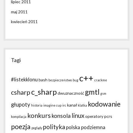
lipiec 2011
maj 2011
kwiecień 2011
Tagi
c++
#listekklonu
bash
bezpieczeństwo
bug
crackme
c_sharp
gmtl
csharp
dwuznaczność
gsm
kodowanie
głupoty
kanał
historia
imagine cup
irc
klatka
konkurs
linux
konsola
operatory
pcrs
kompilacja
poezja
polityka
polska podziemna
poglądy