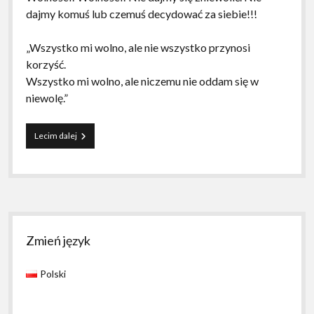
dajmy komuś lub czemuś decydować za siebie!!!
„Wszystko mi wolno, ale nie wszystko przynosi
korzyść.
Wszystko mi wolno, ale niczemu nie oddam się w
niewolę.”
Manifest
Lecim dalej
ludzi
wolnych.
Pierwsza
wersja
beta
Sidebar
Zmień język
Polski