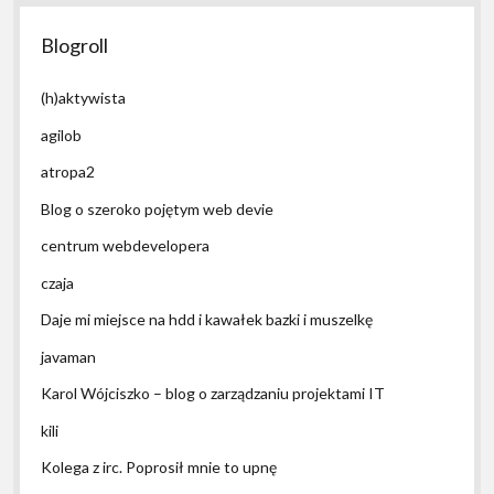
Blogroll
(h)aktywista
agilob
atropa2
Blog o szeroko pojętym web devie
centrum webdevelopera
czaja
Daje mi miejsce na hdd i kawałek bazki i muszelkę
javaman
Karol Wójciszko – blog o zarządzaniu projektami IT
kili
Kolega z irc. Poprosił mnie to upnę