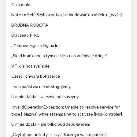
Co u mnie.
Note to Self: Szybka notka jak bindować do obiektu „wyżej”
BRUDNA ROBOTA
Dlaczego PIRC
c# konwersja string na int
„Skąd brać dane o tym co się u nas w Polsce dzieje”
VT-x is not available
Cześć i chwała bohaterce
Tych państwa nie obsługujemy
U mnie działa – zależnie od maszyny
InvalidOperationException: Unable to resolve service for
type [INazwa] while attempting to activate [MojKontroler]
U mnie działa – ale tylko pod debuggerem
„Czytaj komunikaty” – czyli dlaczego warto patrzeć