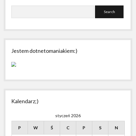
Search
Jestem dotnetomaniakiem:)
Kalendarz;)
styczeń 2026
P
W
Ś
C
P
S
N