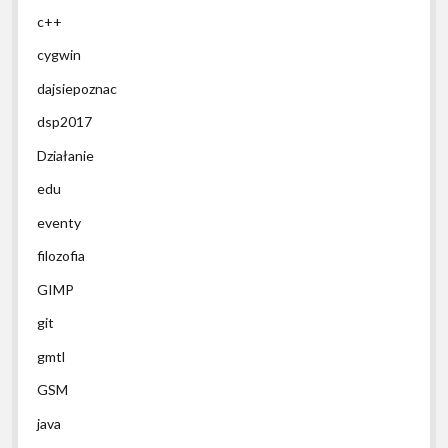
c++
cygwin
dajsiepoznac
dsp2017
Działanie
edu
eventy
filozofia
GIMP
git
gmtl
GSM
java