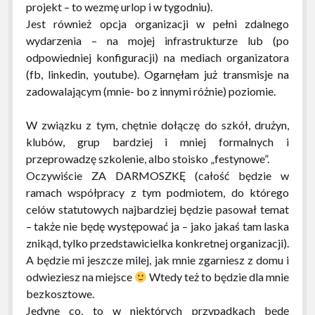
projekt – to wezmę urlop i w tygodniu).
Jest również opcja organizacji w pełni zdalnego
wydarzenia – na mojej infrastrukturze lub (po
odpowiedniej konfiguracji) na mediach organizatora
(fb, linkedin, youtube). Ogarnęłam już transmisje na
zadowalającym (mnie- bo z innymi różnie) poziomie.
W związku z tym, chętnie dołączę do szkół, drużyn,
klubów, grup bardziej i mniej formalnych i
przeprowadzę szkolenie, albo stoisko „festynowe”.
Oczywiście ZA DARMOSZKĘ (całość będzie w
ramach współpracy z tym podmiotem, do którego
celów statutowych najbardziej będzie pasował temat
– także nie będę występować ja – jako jakaś tam laska
znikąd, tylko przedstawicielka konkretnej organizacji).
A będzie mi jeszcze milej, jak mnie zgarniesz z domu i
odwieziesz na miejsce
Wtedy też to będzie dla mnie
bezkosztowe.
Jedyne co, to w niektórych przypadkach będę