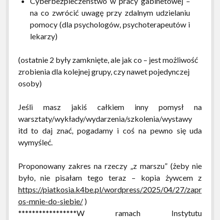
Cyberbezpieczeństwo w pracy gabinetowej –
na co zwrócić uwagę przy zdalnym udzielaniu
pomocy (dla psychologów, psychoterapeutów i
lekarzy)
(ostatnie 2 były zamknięte, ale jak co – jest możliwość
zrobienia dla kolejnej grupy, czy nawet pojedynczej
osoby)
Jeśli masz jakiś całkiem inny pomysł na
warsztaty/wykłady/wydarzenia/szkolenia/wystawy
itd to daj znać, pogadamy i coś na pewno się uda
wymyśleć.
Proponowany zakres na rzeczy „z marszu” (żeby nie
było, nie pisałam tego teraz – kopia żywcem z
https://piatkosia.k4be.pl/wordpress/2025/04/27/zapr
os-mnie-do-siebie/
)
*****************W ramach Instytutu