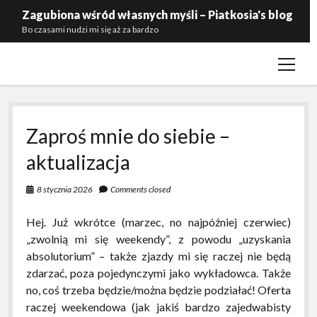
Zagubiona wśród własnych myśli – Piatkosia's blog
Bo czasami nudzi mi się aż za bardzo
open
Kontakt
menu
Polityka prywatności
Przynależność
Zaproś mnie do siebie –
Zaproś mnie do siebie
aktualizacja
8 stycznia 2026
Comments closed
Hej. Już wkrótce (marzec, no najpóźniej czerwiec)
„zwolnią mi się weekendy”, z powodu „uzyskania
absolutorium” – także zjazdy mi się raczej nie będą
zdarzać, poza pojedynczymi jako wykładowca. Także
no, coś trzeba będzie/można będzie podziałać! Oferta
raczej weekendowa (jak jakiś bardzo zajedwabisty