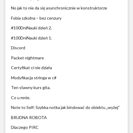
No jak to nie da się asynchronicznie w konstruktorze
Fobia szkolna – bez cenzury
#100DniNauki dzień 2.
#100DniNauki dzień 1.
Discord
Packet nightmare
Certyfikat ci nie działa
Modyfikacja stringa w c#
Ten sławny kurs gita.
Co u mnie.
Note to Self: Szybka notka jak bindować do obiektu „wyżej”
BRUDNA ROBOTA
Dlaczego PIRC