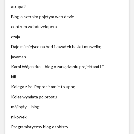
atropa2
Blog o szeroko pojętym web devie
centrum webdevelopera
czaja
Daje mi miejsce na hdd i kawałek bazki i muszelkę
javaman
Karol Wójciszko – blog o zarządzaniu projektami IT
kili
Kolega z irc. Poprosił mnie to upnę
Koleś wymiata po prostu
mój były … blog
nikowek
Programistyczny blog osobisty