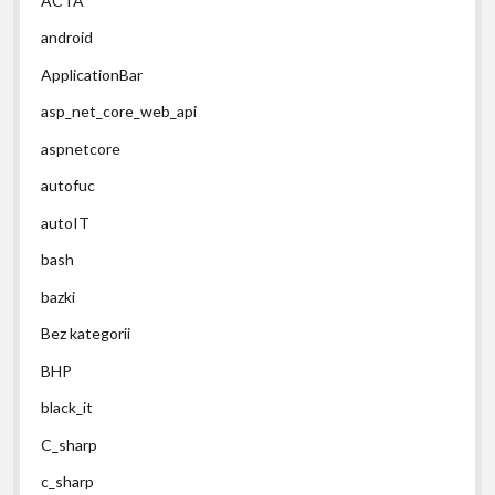
ACTA
android
ApplicationBar
asp_net_core_web_api
aspnetcore
autofuc
autoIT
bash
bazki
Bez kategorii
BHP
black_it
C_sharp
c_sharp