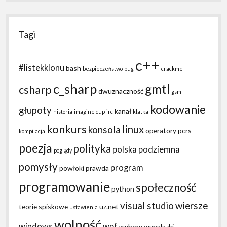
Tagi
c++
#listekklonu
bash
bezpieczeństwo
bug
crackme
c_sharp
gmtl
csharp
dwuznaczność
gsm
kodowanie
głupoty
kanał
historia
imagine cup
irc
klatka
konkurs
linux
konsola
operatory
pcrs
kompilacja
poezja
polityka
polska podziemna
poglądy
pomysły
program
powłoki
prawda
programowanie
społeczność
python
visual studio
wiersze
teorie spiskowe
uz.net
ustawienia
wolność
windows
wpf
wybory
wynalazki