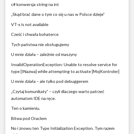
c# konwersja string na int
„Skąd brać dane o tym co się u nas w Polsce dzieje”
VT-x is not available
Cześć i chwała bohaterce
Tych państwa nie obsługujemy
U mnie działa – zależnie od maszyny
InvalidOperationException: Unable to resolve service for
type [INazwa] while attempting to activate [MojKontroler]
U mnie działa – ale tylko pod debuggerem
„Czytaj komunikaty” – czyli dlaczego warto patrzeć
automatom IDE na ręce.
Ten o kamieniu.
Bitwa pod Oraclem
No i znowu ten Type Initialization Exception. Tym razem