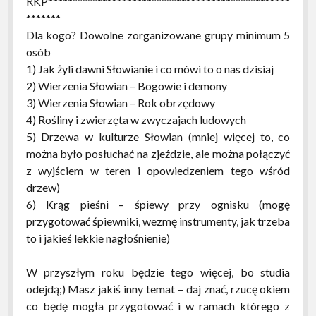
RKP*************************************************
*******
Dla kogo? Dowolne zorganizowane grupy minimum 5
osób
1) Jak żyli dawni Słowianie i co mówi to o nas dzisiaj
2) Wierzenia Słowian – Bogowie i demony
3) Wierzenia Słowian – Rok obrzędowy
4) Rośliny i zwierzęta w zwyczajach ludowych
5) Drzewa w kulturze Słowian (mniej więcej to, co
można było posłuchać na zjeździe, ale można połączyć
z wyjściem w teren i opowiedzeniem tego wśród
drzew)
6) Krąg pieśni – śpiewy przy ognisku (mogę
przygotować śpiewniki, wezmę instrumenty, jak trzeba
to i jakieś lekkie nagłośnienie)
W przyszłym roku będzie tego więcej, bo studia
odejdą;) Masz jakiś inny temat – daj znać, rzucę okiem
co będę mogła przygotować i w ramach którego z