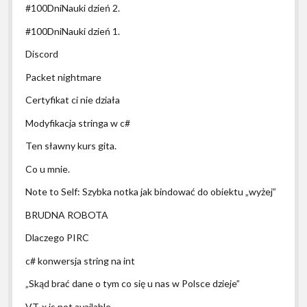
#100DniNauki dzień 2.
#100DniNauki dzień 1.
Discord
Packet nightmare
Certyfikat ci nie działa
Modyfikacja stringa w c#
Ten sławny kurs gita.
Co u mnie.
Note to Self: Szybka notka jak bindować do obiektu „wyżej”
BRUDNA ROBOTA
Dlaczego PIRC
c# konwersja string na int
„Skąd brać dane o tym co się u nas w Polsce dzieje”
VT-x is not available