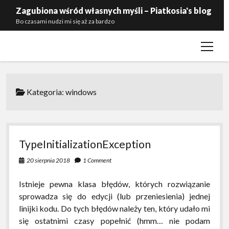
Zagubiona wśród własnych myśli – Piatkosia's blog
Bo czasami nudzi mi się aż za bardzo
open
Kontakt
menu
Polityka prywatności
Zaproś mnie do siebie
Kategoria:
windows
TypeInitializationException
20 sierpnia 2018
1 Comment
Istnieje pewna klasa błędów, których rozwiązanie
sprowadza się do edycji (lub przeniesienia) jednej
linijki kodu. Do tych błędów należy ten, który udało mi
się ostatnimi czasy popełnić (hmm… nie podam