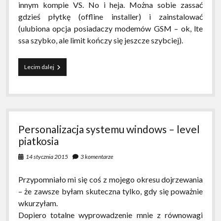
innym kompie VS. No i heja. Można sobie zassać
gdzieś płytkę (offline installer) i zainstalować
(ulubiona opcja posiadaczy modemów GSM – ok, lte
ssa szybko, ale limit kończy się jeszcze szybciej).
KB2829760
Lecim dalej
Visual
Studio
protestuje
i
się
nie
Personalizacja systemu windows – level
instaluje
piatkosia
14 stycznia 2015
3 komentarze
Przypomniało mi się coś z mojego okresu dojrzewania
– że zawsze byłam skuteczna tylko, gdy się poważnie
wkurzyłam.
Dopiero totalne wyprowadzenie mnie z równowagi