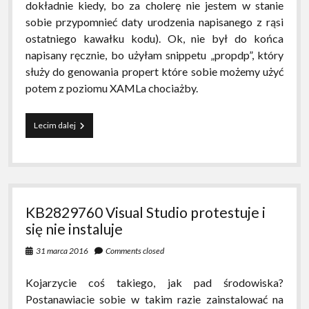
dokładnie kiedy, bo za cholerę nie jestem w stanie
sobie przypomnieć daty urodzenia napisanego z rąsi
ostatniego kawałku kodu). Ok, nie był do końca
napisany ręcznie, bo użyłam snippetu „propdp”, który
służy do genowania propert które sobie możemy użyć
potem z poziomu XAMLa chociażby.
TypeInitializationException
Lecim dalej
KB2829760 Visual Studio protestuje i
się nie instaluje
31 marca 2016
Comments closed
Kojarzycie coś takiego, jak pad środowiska?
Postanawiacie sobie w takim razie zainstalować na