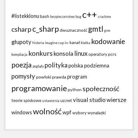
c++
#listekklonu
bash
bezpieczeństwo
bug
crackme
c_sharp
gmtl
csharp
dwuznaczność
gsm
kodowanie
głupoty
kanał
historia
imagine cup
irc
klatka
konkurs
linux
konsola
operatory
pcrs
kompilacja
poezja
polityka
polska podziemna
poglądy
pomysły
program
powłoki
prawda
programowanie
społeczność
python
visual studio
wiersze
teorie spiskowe
uz.net
ustawienia
wolność
windows
wpf
wybory
wynalazki