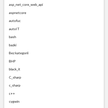
asp_net_core_web_api
aspnetcore
autofuc
autoIT
bash
bazki
Bez kategorii
BHP
black_it
C_sharp
c_sharp
c++
cygwin