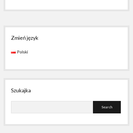
windows
–
level
piatkosia
Sidebar
Zmień język
Polski
Szukajka
Search