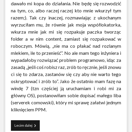
dawało mi kopa do działania. Nie będę się rozwodzić
na tym, co, albo raczej raczej kto mnie wkurzył tym
razem;). Tak czy inaczej, rozmawiając z ukochanym
wyrzuciłam mu, że równie jak moja współlokatorka,
wkurza mnie jak mi się rozpakuje paczka tworząc
folder a w nim content, zamiast się rozpakować w
roboczym. Mówią, „nie ma co płakać nad rozlanym
mlekiem, ile to przenieść”. No ale mam tego inżyniera i
wypadałoby rozwiązać problem programowo, idąc za
zasadą „jeśli coś robisz raz, zrób to ręcznie, jeśli znowu
ci się to zdarza, zastanów się czy aby nie warto tego
oskryptować i zrób to”. Jako że ostatnio mam fazę na
windę 7 (tzn częściej ją uruchamiam i robi mi za
główny OS), postanowiłam sobie dopisać małego liba
(serverek comowski), który mi sprawę załatwi jednym
kliknięciem PPM.
Personalizacja
Lecim dalej
systemu