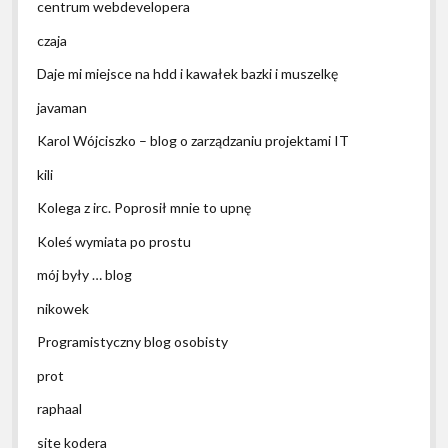
centrum webdevelopera
czaja
Daje mi miejsce na hdd i kawałek bazki i muszelkę
javaman
Karol Wójciszko – blog o zarządzaniu projektami IT
kili
Kolega z irc. Poprosił mnie to upnę
Koleś wymiata po prostu
mój były … blog
nikowek
Programistyczny blog osobisty
prot
raphaal
site kodera