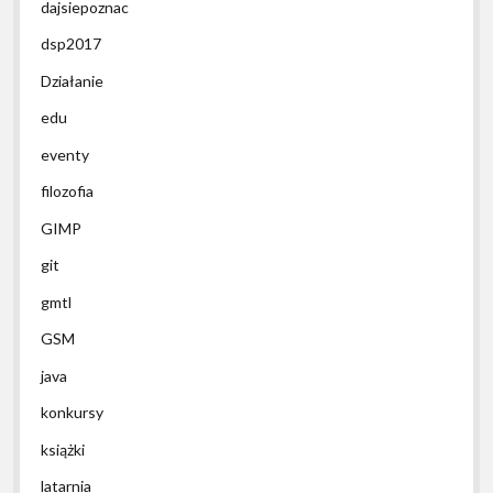
dajsiepoznac
dsp2017
Działanie
edu
eventy
filozofia
GIMP
git
gmtl
GSM
java
konkursy
książki
latarnia