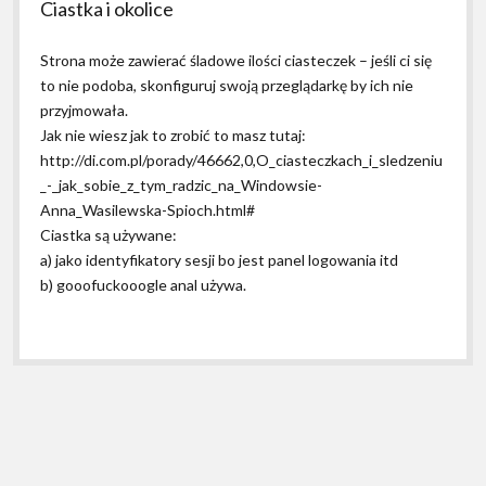
Ciastka i okolice
Strona może zawierać śladowe ilości ciasteczek – jeśli ci się
to nie podoba, skonfiguruj swoją przeglądarkę by ich nie
przyjmowała.
Jak nie wiesz jak to zrobić to masz tutaj:
http://di.com.pl/porady/46662,0,O_ciasteczkach_i_sledzeniu
_-_jak_sobie_z_tym_radzic_na_Windowsie-
Anna_Wasilewska-Spioch.html#
Ciastka są używane:
a) jako identyfikatory sesji bo jest panel logowania itd
b) gooofuckooogle anal używa.