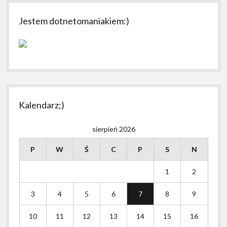
Jestem dotnetomaniakiem:)
Kalendarz;)
sierpień 2026
P
W
Ś
C
P
S
N
1
2
3
4
5
6
7
8
9
10
11
12
13
14
15
16