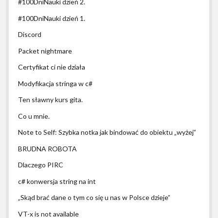
#100DniNauki dzień 2.
#100DniNauki dzień 1.
Discord
Packet nightmare
Certyfikat ci nie działa
Modyfikacja stringa w c#
Ten sławny kurs gita.
Co u mnie.
Note to Self: Szybka notka jak bindować do obiektu „wyżej”
BRUDNA ROBOTA
Dlaczego PIRC
c# konwersja string na int
„Skąd brać dane o tym co się u nas w Polsce dzieje”
VT-x is not available