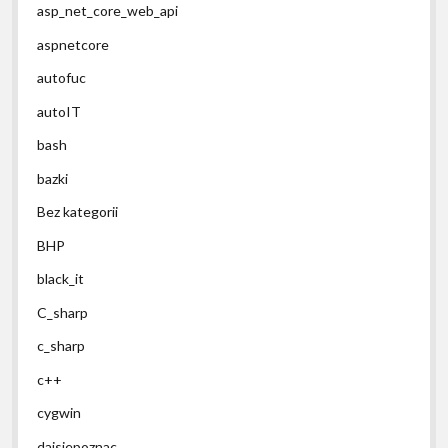
asp_net_core_web_api
aspnetcore
autofuc
autoIT
bash
bazki
Bez kategorii
BHP
black_it
C_sharp
c_sharp
c++
cygwin
dajsiepoznac