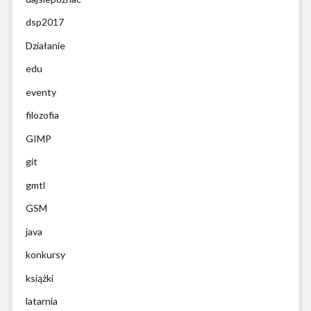
dsp2017
Działanie
edu
eventy
filozofia
GIMP
git
gmtl
GSM
java
konkursy
książki
latarnia