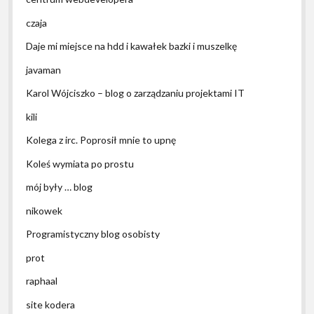
czaja
Daje mi miejsce na hdd i kawałek bazki i muszelkę
javaman
Karol Wójciszko – blog o zarządzaniu projektami IT
kili
Kolega z irc. Poprosił mnie to upnę
Koleś wymiata po prostu
mój były … blog
nikowek
Programistyczny blog osobisty
prot
raphaal
site kodera