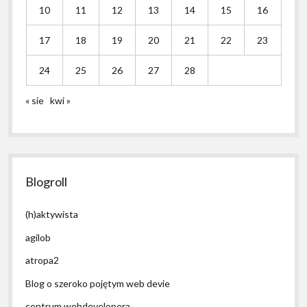
10
11
12
13
14
15
16
17
18
19
20
21
22
23
24
25
26
27
28
« sie
kwi »
Blogroll
(h)aktywista
agilob
atropa2
Blog o szeroko pojętym web devie
centrum webdevelopera