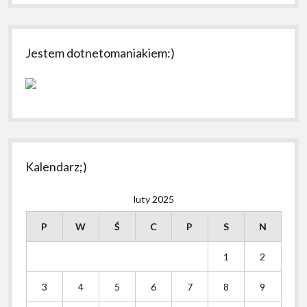
Jestem dotnetomaniakiem:)
Kalendarz;)
luty 2025
P
W
Ś
C
P
S
N
1
2
3
4
5
6
7
8
9