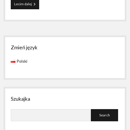
ADHD
Lecim dalej
to
nie
wymysł!
Sidebar
Zmień język
Polski
Szukajka
Search