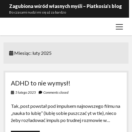
Zagubiona wśród własnych myśli – Piatkosia's blog
Bo czasami nudzi mi się aż za bardzo
open
Kontakt
menu
Polityka prywatności
Zaproś mnie do siebie
Miesiąc:
luty 2025
ADHD to nie wymysł!
5 lutego 2025
Comments closed
Tak, post powstał pod impulsem najnowszego filmu na
„nauka to lubię” (lubię sobie puszczać yt w tle), nieco
żeby rozładować impuls po trudnej rozmowie w…