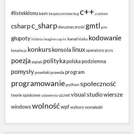
c++
#listekklonu
bash
bezpieczeństwo
bug
crackme
c_sharp
gmtl
csharp
dwuznaczność
gsm
kodowanie
głupoty
kanał
historia
imagine cup
irc
klatka
konkurs
linux
konsola
operatory
pcrs
kompilacja
poezja
polityka
polska podziemna
poglądy
pomysły
program
powłoki
prawda
programowanie
społeczność
python
visual studio
wiersze
teorie spiskowe
uz.net
ustawienia
wolność
windows
wpf
wybory
wynalazki