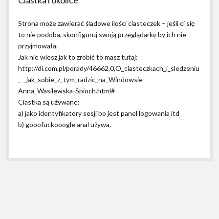
Strona może zawierać śladowe ilości ciasteczek – jeśli ci się
to nie podoba, skonfiguruj swoją przeglądarkę by ich nie
przyjmowała.
Jak nie wiesz jak to zrobić to masz tutaj:
http://di.com.pl/porady/46662,0,O_ciasteczkach_i_sledzeniu
_-_jak_sobie_z_tym_radzic_na_Windowsie-
Anna_Wasilewska-Spioch.html#
Ciastka są używane:
a) jako identyfikatory sesji bo jest panel logowania itd
b) gooofuckooogle anal używa.