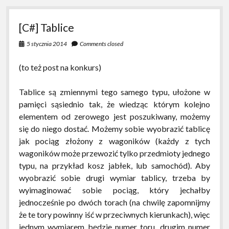
piatkosia
[C#] Tablice
5 stycznia 2014
Comments closed
(to też post na konkurs)
Tablice są zmiennymi tego samego typu, ułożone w
pamięci sąsiednio tak, że wiedząc którym kolejno
elementem od zerowego jest poszukiwany, możemy
się do niego dostać. Możemy sobie wyobrazić tablicę
jak pociąg złożony z wagoników (każdy z tych
wagoników może przewozić tylko przedmioty jednego
typu, na przykład kosz jabłek, lub samochód). Aby
wyobrazić sobie drugi wymiar tablicy, trzeba by
wyimaginować sobie pociąg, który jechałby
jednocześnie po dwóch torach (na chwilę zapomnijmy
że te tory powinny iść w przeciwnych kierunkach), więc
jednym wymiarem będzie numer toru, drugim numer