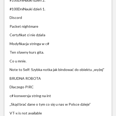
#100DniNauki dzień 2.
#100DniNauki dzień 1.
Discord
Packet nightmare
Certyfikat ci nie działa
Modyfikacja stringa w c#
Ten sławny kurs gita.
Co u mnie.
Note to Self: Szybka notka jak bindować do obiektu „wyżej”
BRUDNA ROBOTA
Dlaczego PIRC
c# konwersja string na int
„Skąd brać dane o tym co się u nas w Polsce dzieje”
VT-x is not available