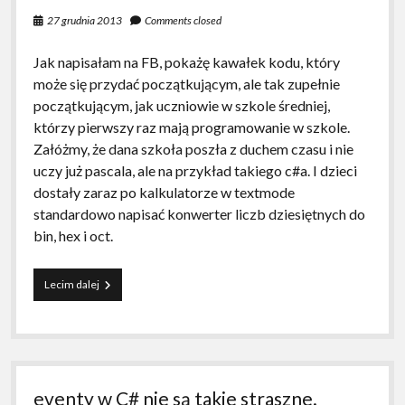
27 grudnia 2013
Comments closed
Jak napisałam na FB, pokażę kawałek kodu, który
może się przydać początkującym, ale tak zupełnie
początkującym, jak uczniowie w szkole średniej,
którzy pierwszy raz mają programowanie w szkole.
Załóżmy, że dana szkoła poszła z duchem czasu i nie
uczy już pascala, ale na przykład takiego c#a. I dzieci
dostały zaraz po kalkulatorze w textmode
standardowo napisać konwerter liczb dziesiętnych do
bin, hex i oct.
Jak
Lecim dalej
Jasio
z
dowcipów
liczby
w
c#
eventy w C# nie są takie straszne.
konwertował