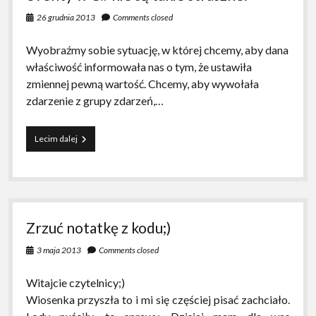
26 grudnia 2013
Comments closed
Wyobraźmy sobie sytuację, w której chcemy, aby dana
właściwość informowała nas o tym, że ustawiła
zmiennej pewną wartość. Chcemy, aby wywołała
zdarzenie z grupy zdarzeń,…
eventy
Lecim dalej
w
C#
nie
są
takie
straszne.
Zrzuć notatkę z kodu;)
3 maja 2013
Comments closed
Witajcie czytelnicy;)
Wiosenka przyszła to i mi się częściej pisać zachciało.