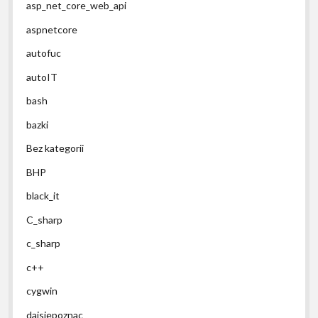
asp_net_core_web_api
aspnetcore
autofuc
autoIT
bash
bazki
Bez kategorii
BHP
black_it
C_sharp
c_sharp
c++
cygwin
dajsiepoznac