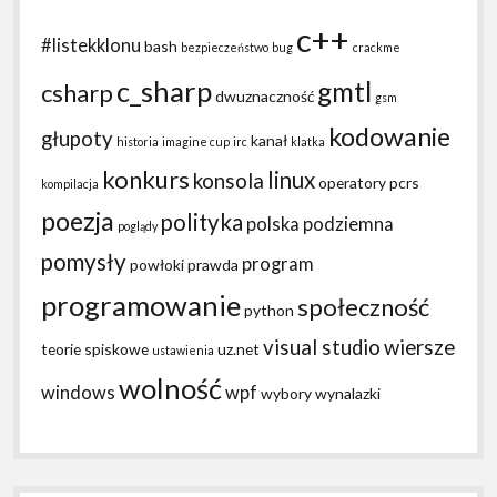
c++
#listekklonu
bash
bezpieczeństwo
bug
crackme
c_sharp
gmtl
csharp
dwuznaczność
gsm
kodowanie
głupoty
kanał
historia
imagine cup
irc
klatka
konkurs
linux
konsola
operatory
pcrs
kompilacja
poezja
polityka
polska podziemna
poglądy
pomysły
program
powłoki
prawda
programowanie
społeczność
python
visual studio
wiersze
teorie spiskowe
uz.net
ustawienia
wolność
windows
wpf
wybory
wynalazki