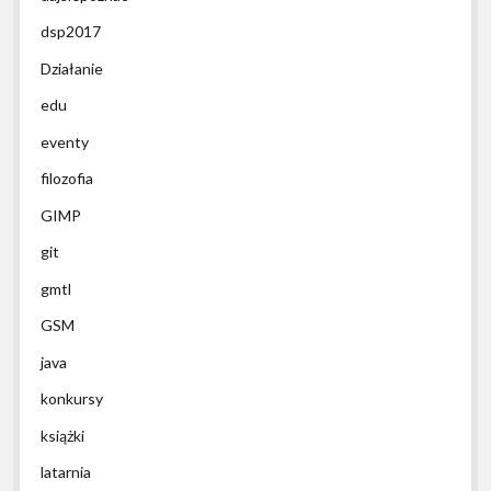
dsp2017
Działanie
edu
eventy
filozofia
GIMP
git
gmtl
GSM
java
konkursy
książki
latarnia