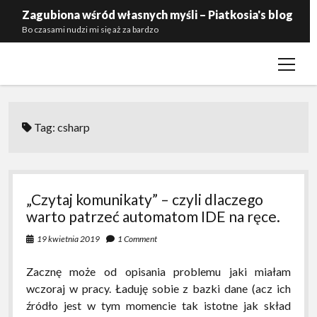
Zagubiona wśród własnych myśli – Piatkosia's blog
Bo czasami nudzi mi się aż za bardzo
open
Kontakt
menu
Polityka prywatności
Zaproś mnie do siebie
Tag:
csharp
„Czytaj komunikaty” – czyli dlaczego
warto patrzeć automatom IDE na ręce.
19 kwietnia 2019
1 Comment
Zacznę może od opisania problemu jaki miałam
wczoraj w pracy. Ładuję sobie z bazki dane (acz ich
źródło jest w tym momencie tak istotne jak skład