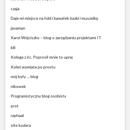
czaja
Daje mi miejsce na hdd i kawałek bazki i muszelkę
javaman
Karol Wójciszko – blog o zarządzaniu projektami IT
kili
Kolega z irc. Poprosił mnie to upnę
Koleś wymiata po prostu
mój były … blog
nikowek
Programistyczny blog osobisty
prot
raphaal
site kodera