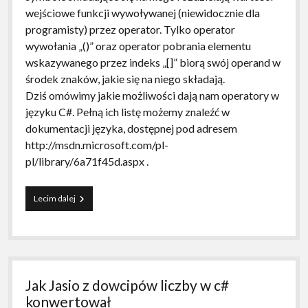
wejściowe funkcji wywoływanej (niewidocznie dla
programisty) przez operator. Tylko operator
wywołania „()” oraz operator pobrania elementu
wskazywanego przez indeks „[]” biorą swój operand w
środek znaków, jakie się na niego składają.
Dziś omówimy jakie możliwości dają nam operatory w
języku C#. Pełną ich listę możemy znaleźć w
dokumentacji języka, dostępnej pod adresem
http://msdn.microsoft.com/pl-
pl/library/6a71f45d.aspx .
[C#]
Lecim dalej
Operatory
Jak Jasio z dowcipów liczby w c#
konwertował