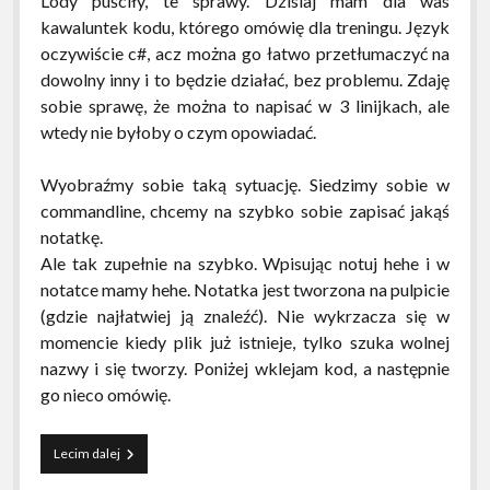
Lody puściły, te sprawy. Dzisiaj mam dla was
kawaluntek kodu, którego omówię dla treningu. Język
oczywiście c#, acz można go łatwo przetłumaczyć na
dowolny inny i to będzie działać, bez problemu. Zdaję
sobie sprawę, że można to napisać w 3 linijkach, ale
wtedy nie byłoby o czym opowiadać.
Wyobraźmy sobie taką sytuację. Siedzimy sobie w
commandline, chcemy na szybko sobie zapisać jakąś
notatkę.
Ale tak zupełnie na szybko. Wpisując notuj hehe i w
notatce mamy hehe. Notatka jest tworzona na pulpicie
(gdzie najłatwiej ją znaleźć). Nie wykrzacza się w
momencie kiedy plik już istnieje, tylko szuka wolnej
nazwy i się tworzy. Poniżej wklejam kod, a następnie
go nieco omówię.
Zrzuć
Lecim dalej
notatkę