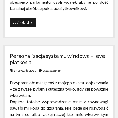
obecnego parlamentu, czyli wcale), aby je po dość
banalnej obróbce pokazać użytkownikowi.
„Czytaj
Lecim dalej
komunikaty”
–
czyli
dlaczego
warto
patrzeć
Personalizacja systemu windows – level
automatom
IDE
piatkosia
na
ręce.
14 stycznia 2015
3 komentarze
Przypomniało mi się coś z mojego okresu dojrzewania
– że zawsze byłam skuteczna tylko, gdy się poważnie
wkurzyłam.
Dopiero totalne wyprowadzenie mnie z równowagi
dawało mi kopa do działania. Nie będę się rozwodzić
na tym, co, albo raczej raczej kto mnie wkurzył tym