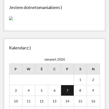
Jestem dotnetomaniakiem:)
Kalendarz;)
sierpień 2026
P
W
Ś
C
P
S
N
1
2
3
4
5
6
7
8
9
10
11
12
13
14
15
16