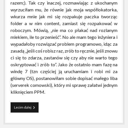
razem;). Tak czy inaczej, rozmawiając z ukochanym
wyrzuciłam mu, że równie jak moja współlokatorka,
wkurza mnie jak mi się rozpakuje paczka tworząc
folder a w nim content, zamiast się rozpakować w
roboczym. Mówią, „nie ma co płakać nad rozlanym
mlekiem, ile to przenieść”. No ale mam tego inżyniera i
wypadałoby rozwiązać problem programowo, idąc za
zasadą „jeśli coś robisz raz, zrób to ręcznie, jeśli znowu
ci się to zdarza, zastanów się czy aby nie warto tego
oskryptować i zrób to”. Jako że ostatnio mam fazę na
windę 7 (tzn częściej ją uruchamiam i robi mi za
główny OS), postanowiłam sobie dopisać małego liba
(serverek comowski), który mi sprawę załatwi jednym
kliknięciem PPM.
Personalizacja
Lecim dalej
systemu
windows
–
level