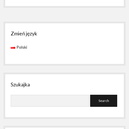
z
kodu;)
Sidebar
Zmień język
Polski
Szukajka
Search