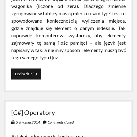
wagonika (liczone od zera). Dlaczego zmienne
zgrupowane w tablicy muszą mieć ten sam typ? Jest to
spowodowane koniecznością wyliczenia miejsca,
gdzie znajduje się element o danym indeksie. Tak
naprawdę komputerowi wystarczy, aby elementy
zajmowały tę samą ilość pamięci – ale język jest
napisany w taki a nie inny sposób i elementy muszą być
tego samego typu i już.
[C#]
Lecim dalej
Tablice
[C#] Operatory
5 stycznia 2014
Comments closed
Artykuł zgłoszony do konkursu na