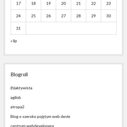
17
18
19
20
21
22
23
24
25
26
27
28
29
30
31
« lip
Blogroll
(h)aktywista
agilob
atropa2
Blog o szeroko pojętym web devie
centrum webdevelopera