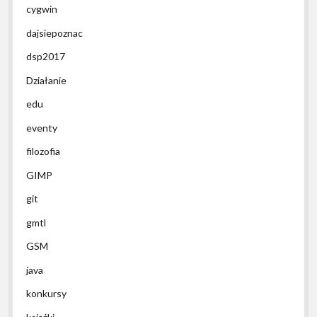
cygwin
dajsiepoznac
dsp2017
Działanie
edu
eventy
filozofia
GIMP
git
gmtl
GSM
java
konkursy