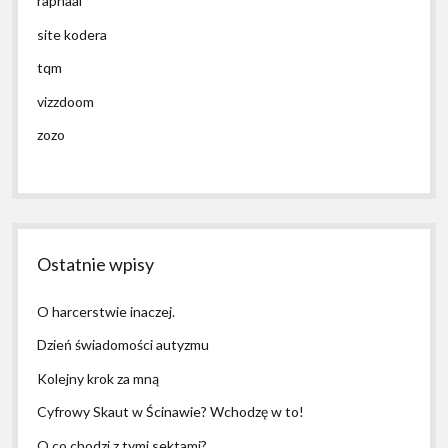
raphaal
site kodera
tqm
vizzdoom
zozo
Ostatnie wpisy
O harcerstwie inaczej.
Dzień świadomości autyzmu
Kolejny krok za mną
Cyfrowy Skaut w Ścinawie? Wchodzę w to!
O co chodzi z tymi sektami?