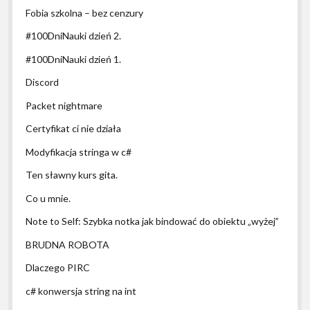
Fobia szkolna – bez cenzury
#100DniNauki dzień 2.
#100DniNauki dzień 1.
Discord
Packet nightmare
Certyfikat ci nie działa
Modyfikacja stringa w c#
Ten sławny kurs gita.
Co u mnie.
Note to Self: Szybka notka jak bindować do obiektu „wyżej”
BRUDNA ROBOTA
Dlaczego PIRC
c# konwersja string na int