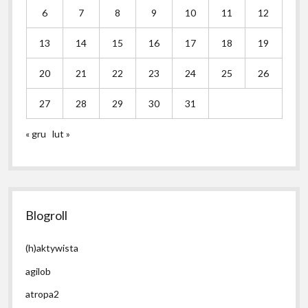
6
7
8
9
10
11
12
13
14
15
16
17
18
19
20
21
22
23
24
25
26
27
28
29
30
31
« gru
lut »
Blogroll
(h)aktywista
agilob
atropa2