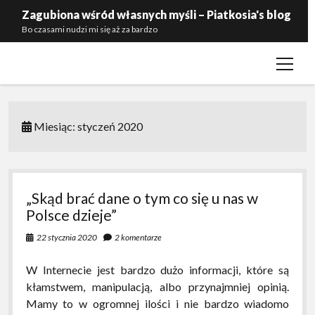
Zagubiona wśród własnych myśli – Piatkosia's blog
Bo czasami nudzi mi się aż za bardzo
open
Kontakt
menu
Polityka prywatności
Zaproś mnie do siebie
Miesiąc:
styczeń 2020
„Skąd brać dane o tym co się u nas w
Polsce dzieje”
22 stycznia 2020
2 komentarze
W Internecie jest bardzo dużo informacji, które są
kłamstwem, manipulacją, albo przynajmniej opinią.
Mamy to w ogromnej ilości i nie bardzo wiadomo