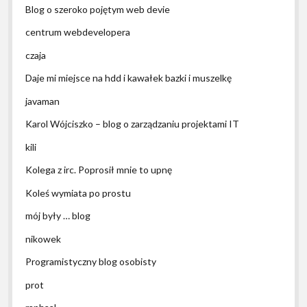
Blog o szeroko pojętym web devie
centrum webdevelopera
czaja
Daje mi miejsce na hdd i kawałek bazki i muszelkę
javaman
Karol Wójciszko – blog o zarządzaniu projektami IT
kili
Kolega z irc. Poprosił mnie to upnę
Koleś wymiata po prostu
mój były … blog
nikowek
Programistyczny blog osobisty
prot