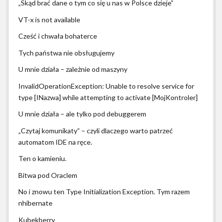
„Skąd brać dane o tym co się u nas w Polsce dzieje”
VT-x is not available
Cześć i chwała bohaterce
Tych państwa nie obsługujemy
U mnie działa – zależnie od maszyny
InvalidOperationException: Unable to resolve service for
type [INazwa] while attempting to activate [MojKontroler]
U mnie działa – ale tylko pod debuggerem
„Czytaj komunikaty” – czyli dlaczego warto patrzeć
automatom IDE na ręce.
Ten o kamieniu.
Bitwa pod Oraclem
No i znowu ten Type Initialization Exception. Tym razem
nhibernate
Kubekberry