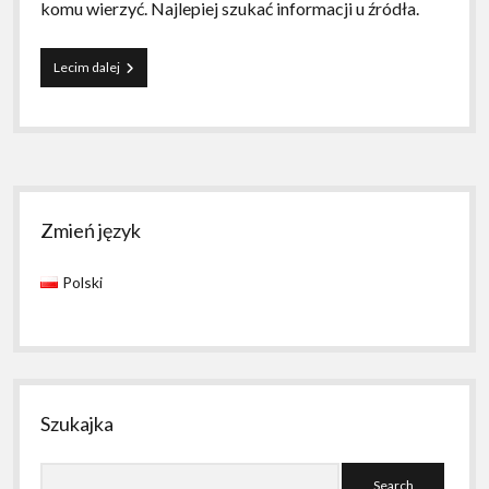
komu wierzyć. Najlepiej szukać informacji u źródła.
„Skąd
Lecim dalej
brać
dane
o
tym
co
się
Sidebar
u
nas
Zmień język
w
Polsce
Polski
dzieje”
Szukajka
Search