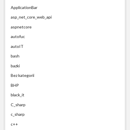
ApplicationBar
asp_net_core_web_api
aspnetcore
autofuc
autoIT
bash
bazki
Bez kategorii
BHP
black_it
C_sharp
c_sharp
c++