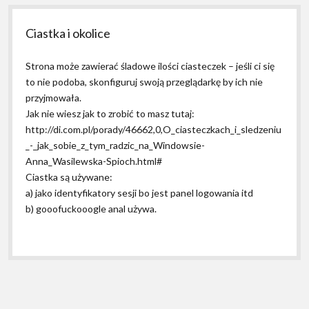
Ciastka i okolice
Strona może zawierać śladowe ilości ciasteczek – jeśli ci się
to nie podoba, skonfiguruj swoją przeglądarkę by ich nie
przyjmowała.
Jak nie wiesz jak to zrobić to masz tutaj:
http://di.com.pl/porady/46662,0,O_ciasteczkach_i_sledzeniu
_-_jak_sobie_z_tym_radzic_na_Windowsie-
Anna_Wasilewska-Spioch.html#
Ciastka są używane:
a) jako identyfikatory sesji bo jest panel logowania itd
b) gooofuckooogle anal używa.