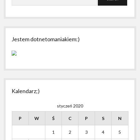
Jestem dotnetomaniakiem:)
Kalendarz;)
styczeń 2020
P
W
Ś
C
P
S
N
1
2
3
4
5