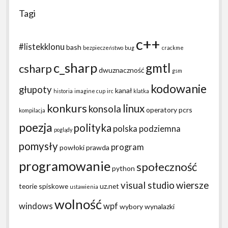
Tagi
c++
#listekklonu
bash
bezpieczeństwo
bug
crackme
c_sharp
gmtl
csharp
dwuznaczność
gsm
kodowanie
głupoty
kanał
historia
imagine cup
irc
klatka
konkurs
linux
konsola
operatory
pcrs
kompilacja
poezja
polityka
polska podziemna
poglądy
pomysły
program
powłoki
prawda
programowanie
społeczność
python
visual studio
wiersze
teorie spiskowe
uz.net
ustawienia
wolność
windows
wpf
wybory
wynalazki