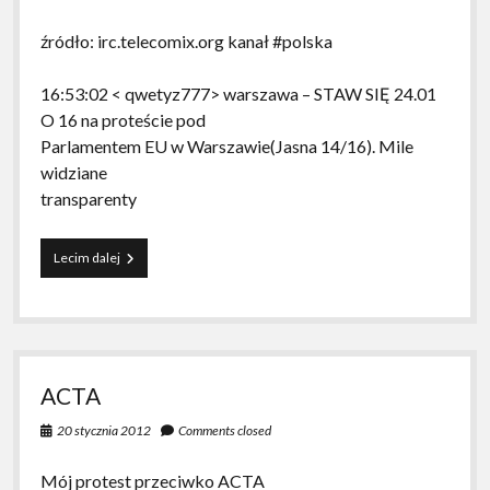
źródło: irc.telecomix.org kanał #polska
16:53:02 < qwetyz777> warszawa – STAW SIĘ 24.01
O 16 na proteście pod
Parlamentem EU w Warszawie(Jasna 14/16). Mile
widziane
transparenty
Planowane
Lecim dalej
akcje
protestacyjne
przeciw
acta
ACTA
20 stycznia 2012
Comments closed
Mój protest przeciwko ACTA