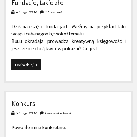
Fundacje, takie złe
6 lutego 2016
1 Comment
Dziś napiszę o fundacjach. Weźmy na przykład taki
wośp i całą nagonkę wokół tematu.
Buuu okradają, prowadzą kreatywną księgowość i
jeszcze nie chcą kwitów pokazać! Co jest!
Fundacje,
Lecim dalej
takie
złe
Konkurs
5 lutego 2016
Comments closed
Powaliło mnie konkretnie.