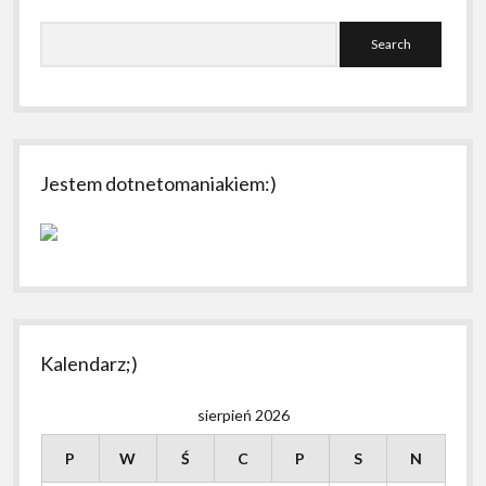
Search
Jestem dotnetomaniakiem:)
Kalendarz;)
sierpień 2026
P
W
Ś
C
P
S
N