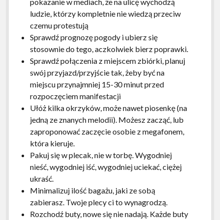
pokazanie w mediach, że na ulicę wychodzą
ludzie, którzy kompletnie nie wiedzą przeciw
czemu protestują
Sprawdź prognozę pogody i ubierz się
stosownie do tego, aczkolwiek bierz poprawki.
Sprawdź połączenia z miejscem zbiórki, planuj
swój przyjazd/przyjście tak, żeby być na
miejscu przynajmniej 15-30 minut przed
rozpoczęciem manifestacji
Ułóż kilka okrzyków, może nawet piosenkę (na
jedną ze znanych melodii). Możesz zacząć, lub
zaproponować zaczęcie osobie z megafonem,
która kieruje.
Pakuj się w plecak, nie w torbę. Wygodniej
nieść, wygodniej iść, wygodniej uciekać, ciężej
ukraść.
Minimalizuj ilość bagażu, jaki ze sobą
zabierasz. Twoje plecy ci to wynagrodzą.
Rozchodź buty, nowe się nie nadają. Każde buty