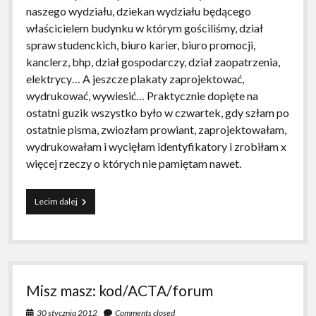
naszego wydziału, dziekan wydziału będącego
właścicielem budynku w którym gościliśmy, dział
spraw studenckich, biuro karier, biuro promocji,
kanclerz, bhp, dział gospodarczy, dział zaopatrzenia,
elektrycy… A jeszcze plakaty zaprojektować,
wydrukować, wywiesić… Praktycznie dopięte na
ostatni guzik wszystko było w czwartek, gdy szłam po
ostatnie pisma, zwiozłam prowiant, zaprojektowałam,
wydrukowałam i wycięłam identyfikatory i zrobiłam x
więcej rzeczy o których nie pamiętam nawet.
Zielonogórski
Lecim dalej
Dzień
Technologii
–
klapa
roku
Misz masz: kod/ACTA/forum
30 stycznia 2012
Comments closed