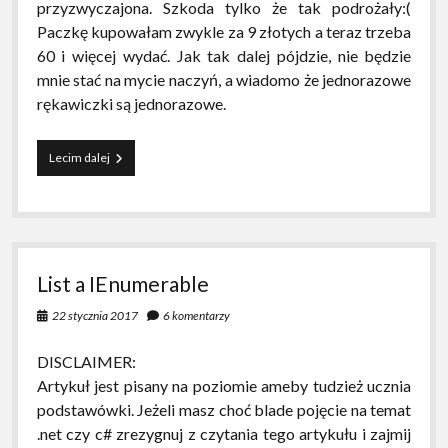
przyzwyczajona. Szkoda tylko że tak podrożały:(
Paczkę kupowałam zwykle za 9 złotych a teraz trzeba
60 i więcej wydać. Jak tak dalej pójdzie, nie będzie
mnie stać na mycie naczyń, a wiadomo że jednorazowe
rękawiczki są jednorazowe.
BRUDNA
Lecim dalej
ROBOTA
List a IEnumerable
22 stycznia 2017
6 komentarzy
DISCLAIMER:
Artykuł jest pisany na poziomie ameby tudzież ucznia
podstawówki. Jeżeli masz choć blade pojęcie na temat
.net czy c# zrezygnuj z czytania tego artykułu i zajmij