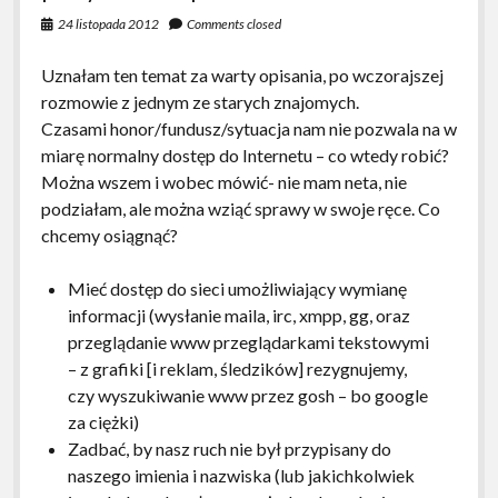
24 listopada 2012
Comments closed
Uznałam ten temat za warty opisania, po wczorajszej
rozmowie z jednym ze starych znajomych.
Czasami honor/fundusz/sytuacja nam nie pozwala na w
miarę normalny dostęp do Internetu – co wtedy robić?
Można wszem i wobec mówić- nie mam neta, nie
podziałam, ale można wziąć sprawy w swoje ręce. Co
chcemy osiągnąć?
Mieć dostęp do sieci umożliwiający wymianę
informacji (wysłanie maila, irc, xmpp, gg, oraz
przeglądanie www przeglądarkami tekstowymi
– z grafiki [i reklam, śledzików] rezygnujemy,
czy wyszukiwanie www przez gosh – bo google
za ciężki)
Zadbać, by nasz ruch nie był przypisany do
naszego imienia i nazwiska (lub jakichkolwiek