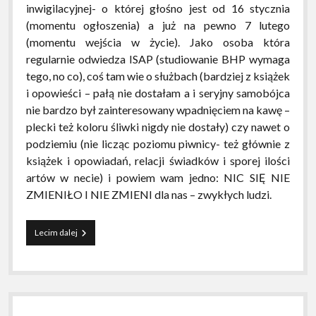
inwigilacyjnej- o której głośno jest od 16 stycznia
(momentu ogłoszenia) a już na pewno 7 lutego
(momentu wejścia w życie). Jako osoba która
regularnie odwiedza ISAP (studiowanie BHP wymaga
tego, no co), coś tam wie o służbach (bardziej z książek
i opowieści – pałą nie dostałam a i seryjny samobójca
nie bardzo był zainteresowany wpadnięciem na kawę –
plecki też koloru śliwki nigdy nie dostały) czy nawet o
podziemiu (nie licząc poziomu piwnicy- też głównie z
książek i opowiadań, relacji świadków i sporej ilości
artów w necie) i powiem wam jedno: NIC SIĘ NIE
ZMIENIŁO I NIE ZMIENI dla nas – zwykłych ludzi.
Ustawa
Lecim dalej
inwi…
o
policji