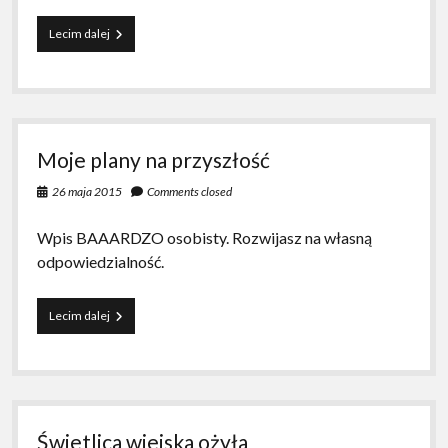
NIKt
Lecim dalej
nic
nie
wie
–
relacja
z
Moje plany na przyszłość
SCS
26 maja 2015
Comments closed
Wpis BAAARDZO osobisty. Rozwijasz na własną
odpowiedzialność.
Moje
Lecim dalej
plany
na
przyszłość
Świetlica wiejska ożyła