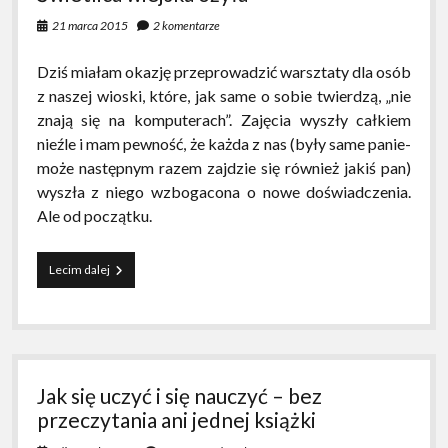
21 marca 2015
2 komentarze
Dziś miałam okazję przeprowadzić warsztaty dla osób
z naszej wioski, które, jak same o sobie twierdzą, „nie
znają się na komputerach”. Zajęcia wyszły całkiem
nieźle i mam pewność, że każda z nas (były same panie-
może następnym razem zajdzie się również jakiś pan)
wyszła z niego wzbogacona o nowe doświadczenia.
Ale od początku.
Świetlica
Lecim dalej
wiejska
ożyła
Jak się uczyć i się nauczyć – bez
przeczytania ani jednej książki