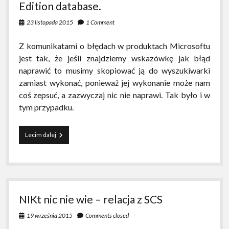
Edition database.
23 listopada 2015
1 Comment
Z komunikatami o błędach w produktach Microsoftu
jest tak, że jeśli znajdziemy wskazówkę jak błąd
naprawić to musimy skopiować ją do wyszukiwarki
zamiast wykonać, ponieważ jej wykonanie może nam
coś zepsuć, a zazwyczaj nic nie naprawi. Tak było i w
tym przypadku.
You
Lecim dalej
are
trying
to
access
an
older
NIKt nic nie wie – relacja z SCS
version
of
19 września 2015
Comments closed
a
SQL