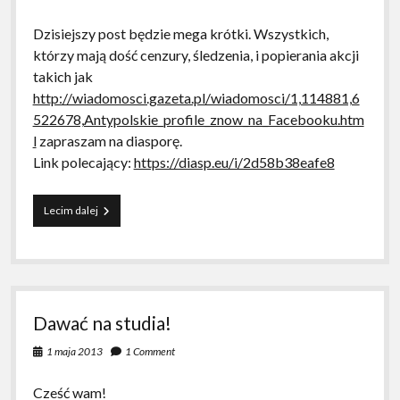
Dzisiejszy post będzie mega krótki. Wszystkich,
którzy mają dość cenzury, śledzenia, i popierania akcji
takich jak
http://wiadomosci.gazeta.pl/wiadomosci/1,114881,6
522678,Antypolskie_profile_znow_na_Facebooku.htm
l
zapraszam na diasporę.
Link polecający:
https://diasp.eu/i/2d58b38eafe8
DIASP
Lecim dalej
Dawać na studia!
1 maja 2013
1 Comment
Cześć wam!