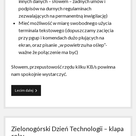
innych danych – słowem – żadnych umów i
podpisów na durnych regulaminach
zezwalających na permanentną inwigilację)
Mieć możliwość w miarę swobodnego użycia
terminala tekstowego (dopuszczamy zacięcia
przy pgup i komendach dużo plujących na
ekran, oraz pisanie „w powietrzu/na oślep”-
ważne że połączenie ma być)
Słowem, przepustowość rzędu kilku KB/s powinna
nam spokojnie wystarczyć.
Alternatywne
Lecim dalej
metody
dostępu
do
globalnej
sieci
–
Zielonogórski Dzień Technologii – klapa
czyli
jak
roku