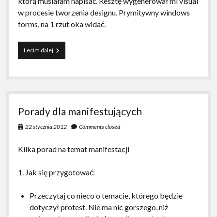
którą musiałam napisać. Resztę wygenerował mi visual
w procesie tworzenia designu. Prymitywny windows
forms, na 1 rzut oka widać.
Misz
Lecim dalej
masz:
kod/ACTA/forum
Porady dla manifestujących
22 stycznia 2012
Comments closed
Kilka porad na temat manifestacji
1. Jak się przygotować:
Przeczytaj co nieco o temacie, którego będzie
dotyczył protest. Nie ma nic gorszego, niż