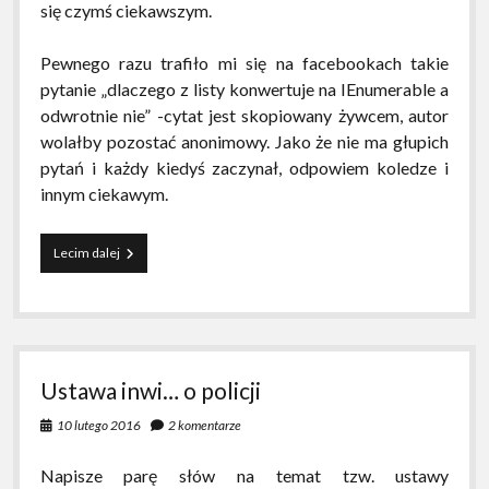
się czymś ciekawszym.
Pewnego razu trafiło mi się na facebookach takie
pytanie „dlaczego z listy konwertuje na IEnumerable a
odwrotnie nie” -cytat jest skopiowany żywcem, autor
wolałby pozostać anonimowy. Jako że nie ma głupich
pytań i każdy kiedyś zaczynał, odpowiem koledze i
innym ciekawym.
List
Lecim dalej
a
IEnumerable
Ustawa inwi… o policji
10 lutego 2016
2 komentarze
Napisze parę słów na temat tzw. ustawy