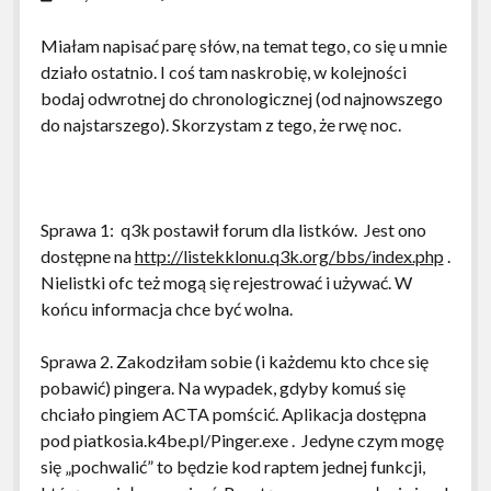
Miałam napisać parę słów, na temat tego, co się u mnie
działo ostatnio. I coś tam naskrobię, w kolejności
bodaj odwrotnej do chronologicznej (od najnowszego
do najstarszego). Skorzystam z tego, że rwę noc.
Sprawa 1: q3k postawił forum dla listków. Jest ono
dostępne na
http://listekklonu.q3k.org/bbs/index.php
.
Nielistki ofc też mogą się rejestrować i używać. W
końcu informacja chce być wolna.
Sprawa 2. Zakodziłam sobie (i każdemu kto chce się
pobawić) pingera. Na wypadek, gdyby komuś się
chciało pingiem ACTA pomścić. Aplikacja dostępna
pod piatkosia.k4be.pl/Pinger.exe . Jedyne czym mogę
się „pochwalić” to będzie kod raptem jednej funkcji,