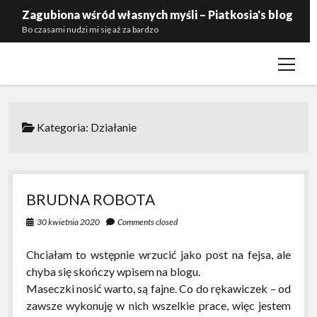
Zagubiona wśród własnych myśli – Piatkosia's blog
Bo czasami nudzi mi się aż za bardzo
open
Kontakt
menu
Polityka prywatności
Zaproś mnie do siebie
Kategoria:
Działanie
BRUDNA ROBOTA
30 kwietnia 2020
Comments closed
Chciałam to wstępnie wrzucić jako post na fejsa, ale
chyba się skończy wpisem na blogu.
Maseczki nosić warto, są fajne. Co do rękawiczek – od
zawsze wykonuję w nich wszelkie prace, więc jestem