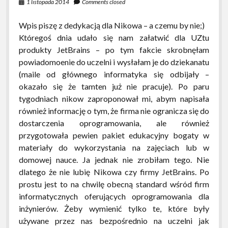
1 listopada 2014
Comments closed
Wpis piszę z dedykacją dla Nikowa – a czemu by nie;)
Któregoś dnia udało się nam załatwić dla UZtu
produkty JetBrains – po tym fakcie skrobnęłam
powiadomoenie do uczelni i wysłałam je do dziekanatu
(maile od głównego informatyka się odbijały –
okazało się że tamten już nie pracuje). Po paru
tygodniach nikow zaproponował mi, abym napisała
również informację o tym, że firma nie ogranicza się do
dostarczenia oprogramowania, ale również
przygotowała pewien pakiet edukacyjny bogaty w
materiały do wykorzystania na zajęciach lub w
domowej nauce. Ja jednak nie zrobiłam tego. Nie
dlatego że nie lubię Nikowa czy firmy JetBrains. Po
prostu jest to na chwilę obecną standard wśród firm
informatycznych oferujących oprogramowania dla
inżynierów. Żeby wymienić tylko te, które były
używane przez nas bezpośrednio na uczelni jak