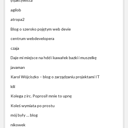
(h)aktywista
agilob
atropa2
Blog o szeroko pojętym web devie
centrum webdevelopera
czaja
Daje mi miejsce na hdd i kawałek bazki i muszelkę
javaman
Karol Wójciszko – blog o zarządzaniu projektami IT
kili
Kolega z irc. Poprosił mnie to upnę
Koleś wymiata po prostu
mój były … blog
nikowek