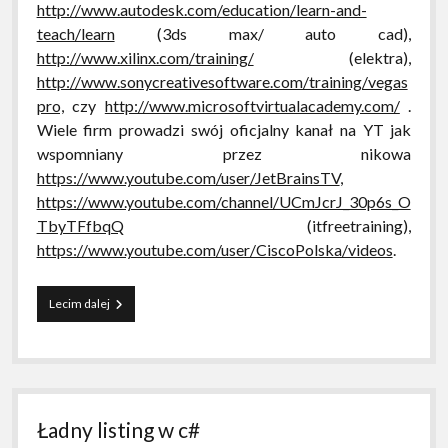
http://www.autodesk.com/education/learn-and-
teach/learn
(3ds max/ auto cad),
http://www.xilinx.com/training/
(elektra),
http://www.sonycreativesoftware.com/training/vegas
pro,
czy
http://www.microsoftvirtualacademy.com/
.
Wiele firm prowadzi swój oficjalny kanał na YT jak
wspomniany przez nikowa
https://www.youtube.com/user/JetBrainsTV
,
https://www.youtube.com/channel/UCmJcrJ_30p6s_O
TbyTFfbqQ
(itfreetraining),
https://www.youtube.com/user/CiscoPolska/videos
.
Jak
Lecim dalej
się
uczyć
i
się
nauczyć
–
Ładny listing w c#
bez
przeczytania