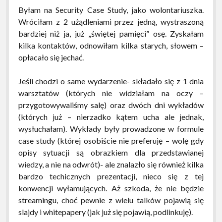
Server
Byłam na Security Case Study, jako wolontariuszka.
Compact
Wróciłam z 2 użądleniami przez jedną, wystraszoną
Edition
bardziej niż ja, już „świętej pamięci” osę. Zyskałam
database.
kilka kontaktów, odnowiłam kilka starych, słowem –
opłacało się jechać.
Jeśli chodzi o same wydarzenie- składało się z 1 dnia
warsztatów (których nie widziałam na oczy –
przygotowywaliśmy salę) oraz dwóch dni wykładów
(których już – nierzadko kątem ucha ale jednak,
wysłuchałam). Wykłady były prowadzone w formule
case study (której osobiście nie preferuję – wolę gdy
opisy sytuacji są obrazkiem dla przedstawianej
wiedzy, a nie na odwrót)- ale znalazło się również kilka
bardzo techicznych prezentacji, nieco się z tej
konwencji wyłamujących. Aż szkoda, że nie będzie
streamingu, choć pewnie z wielu talków pojawią się
slajdy i whitepapery (jak już się pojawią, podlinkuję).