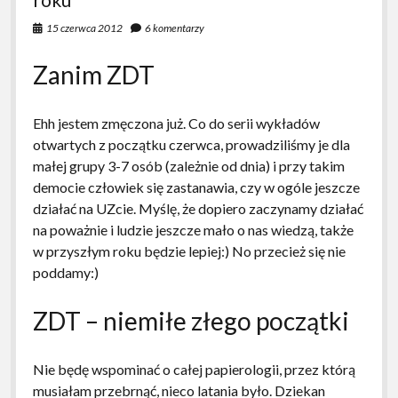
być
partyzantem
15 czerwca 2012
6 komentarzy
i
pozostać
Zanim ZDT
online
Ehh jestem zmęczona już. Co do serii wykładów
otwartych z początku czerwca, prowadziliśmy je dla
małej grupy 3-7 osób (zależnie od dnia) i przy takim
democie człowiek się zastanawia, czy w ogóle jeszcze
działać na UZcie. Myślę, że dopiero zaczynamy działać
na poważnie i ludzie jeszcze mało o nas wiedzą, także
w przyszłym roku będzie lepiej:) No przecież się nie
poddamy:)
ZDT – niemiłe złego początki
Nie będę wspominać o całej papierologii, przez którą
musiałam przebrnąć, nieco latania było. Dziekan