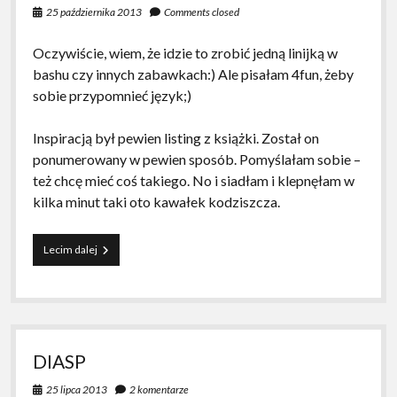
25 października 2013
Comments closed
ani
jednej
książki
Oczywiście, wiem, że idzie to zrobić jedną linijką w
bashu czy innych zabawkach:) Ale pisałam 4fun, żeby
sobie przypomnieć język;)
Inspiracją był pewien listing z książki. Został on
ponumerowany w pewien sposób. Pomyślałam sobie –
też chcę mieć coś takiego. No i siadłam i klepnęłam w
kilka minut taki oto kawałek kodziszcza.
Ładny
Lecim dalej
listing
w
c#
DIASP
25 lipca 2013
2 komentarze