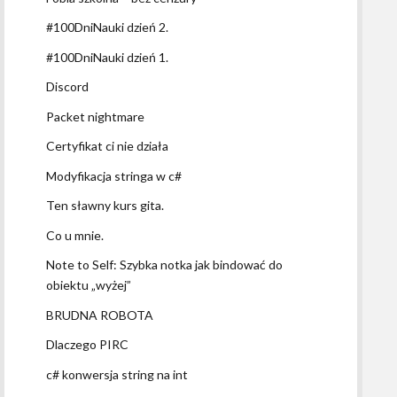
#100DniNauki dzień 2.
#100DniNauki dzień 1.
Discord
Packet nightmare
Certyfikat ci nie działa
Modyfikacja stringa w c#
Ten sławny kurs gita.
Co u mnie.
Note to Self: Szybka notka jak bindować do
obiektu „wyżej”
BRUDNA ROBOTA
Dlaczego PIRC
c# konwersja string na int