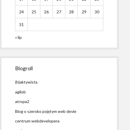
24
25
26
27
28
29
30
31
« lip
Blogroll
(h)aktywista
agilob
atropa2
Blog o szeroko pojętym web devie
centrum webdevelopera