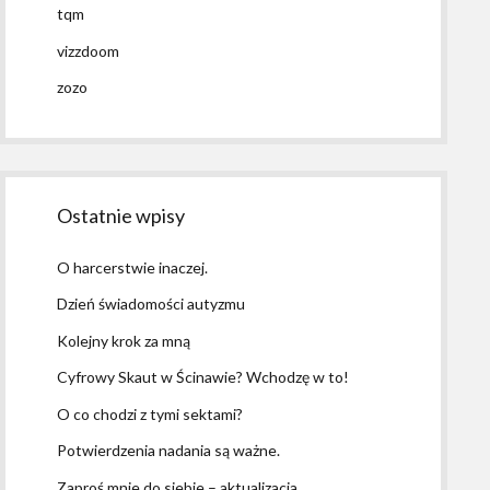
tqm
vizzdoom
zozo
Ostatnie wpisy
O harcerstwie inaczej.
Dzień świadomości autyzmu
Kolejny krok za mną
Cyfrowy Skaut w Ścinawie? Wchodzę w to!
O co chodzi z tymi sektami?
Potwierdzenia nadania są ważne.
Zaproś mnie do siebie – aktualizacja