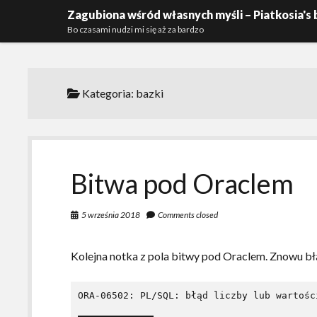
Zagubiona wśród własnych myśli – Piatkosia's 
Bo czasami nudzi mi się aż za bardzo
Kategoria:
bazki
Bitwa pod Oraclem
5 września 2018
Comments closed
Kolejna notka z pola bitwy pod Oraclem. Znowu bł