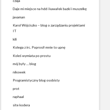
czaja
Daje mi miejsce na hdd i kawałek bazki i muszelkę
javaman
Karol Wójciszko – blog o zarządzaniu projektami
IT
kili
Kolega z irc. Poprosił mnie to upnę
Koleś wymiata po prostu
mój były … blog
nikowek
Programistyczny blog osobisty
prot
raphaal
site kodera