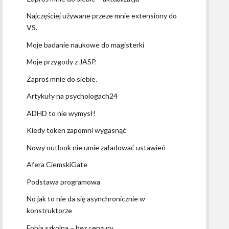
Najczęściej używane przeze mnie extensiony do
VS.
Moje badanie naukowe do magisterki
Moje przygody z JASP.
Zaproś mnie do siebie.
Artykuły na psychologach24
ADHD to nie wymysł!
Kiedy token zapomni wygasnąć
Nowy outlook nie umie załadować ustawień
Afera CiemskiGate
Podstawa programowa
No jak to nie da się asynchronicznie w
konstruktorze
Fobia szkolna – bez cenzury