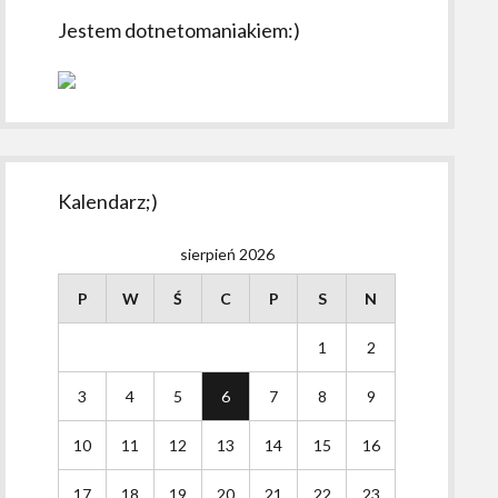
Jestem dotnetomaniakiem:)
Kalendarz;)
sierpień 2026
P
W
Ś
C
P
S
N
1
2
3
4
5
6
7
8
9
10
11
12
13
14
15
16
17
18
19
20
21
22
23