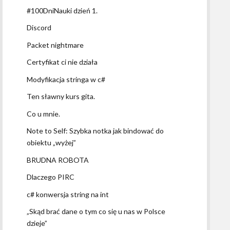
#100DniNauki dzień 1.
Discord
Packet nightmare
Certyfikat ci nie działa
Modyfikacja stringa w c#
Ten sławny kurs gita.
Co u mnie.
Note to Self: Szybka notka jak bindować do
obiektu „wyżej”
BRUDNA ROBOTA
Dlaczego PIRC
c# konwersja string na int
„Skąd brać dane o tym co się u nas w Polsce
dzieje”