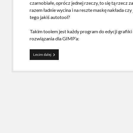
czarnobiałe, oprócz jednej rzeczy, to się tą rzecz 
razem ładnie wycina i na reszte maskę nakłada czy 
tego jakiś autotool?
Takim toolem jest każdy program do edycji grafiki 
rozwiązania dla GIMP’a:
GIMP
Lecim dalej
–
kolorowe
na
czarno-
białym