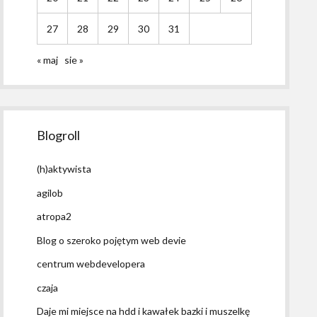
27
28
29
30
31
« maj
sie »
Blogroll
(h)aktywista
agilob
atropa2
Blog o szeroko pojętym web devie
centrum webdevelopera
czaja
Daje mi miejsce na hdd i kawałek bazki i muszelkę