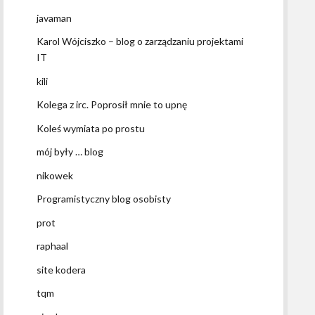
javaman
Karol Wójciszko – blog o zarządzaniu projektami
IT
kili
Kolega z irc. Poprosił mnie to upnę
Koleś wymiata po prostu
mój były … blog
nikowek
Programistyczny blog osobisty
prot
raphaal
site kodera
tqm