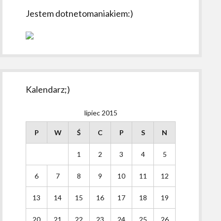
Jestem dotnetomaniakiem:)
Kalendarz;)
lipiec 2015
P
W
Ś
C
P
S
N
1
2
3
4
5
6
7
8
9
10
11
12
13
14
15
16
17
18
19
20
21
22
23
24
25
26