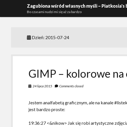
Zagubiona wśród własnych myśli – Piatkosia's 
Bo czasami nudzi mi się aż za bardzo
Dzień:
2015-07-24
GIMP – kolorowe na 
24 lipca 2015
Comments closed
Jestem analfabetą graficznym, ale na kanale #liste
jest bardzo proste:
19:36:27 <&nikow> Jak się robi artystyczne zdjęcia