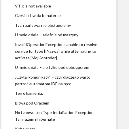
VT-x is not available
Cześć i chwała bohaterce
Tych państwa nie obsługujemy
U mnie działa – zależnie od maszyny
InvalidOperationException: Unable to resolve
service for type [INazwa] while attempting to
activate [MojKontroler]
U mnie działa – ale tylko pod debuggerem
„Czytaj komunikaty” – czyli dlaczego warto
patrzeć automatom IDE na ręce.
Ten o kamieniu.
Bitwa pod Oraclem
No i znowu ten Type Initialization Exception.
Tym razem nhibernate
Kubekberry