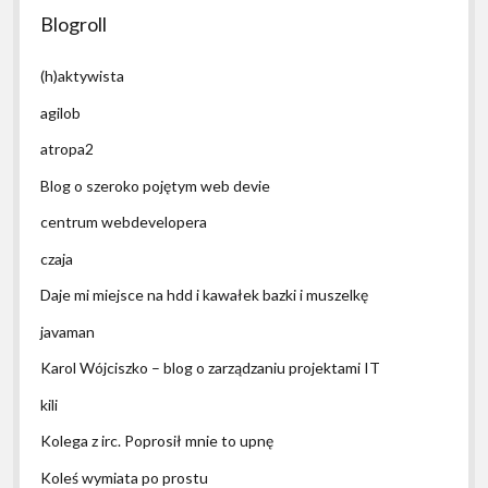
Blogroll
(h)aktywista
agilob
atropa2
Blog o szeroko pojętym web devie
centrum webdevelopera
czaja
Daje mi miejsce na hdd i kawałek bazki i muszelkę
javaman
Karol Wójciszko – blog o zarządzaniu projektami IT
kili
Kolega z irc. Poprosił mnie to upnę
Koleś wymiata po prostu