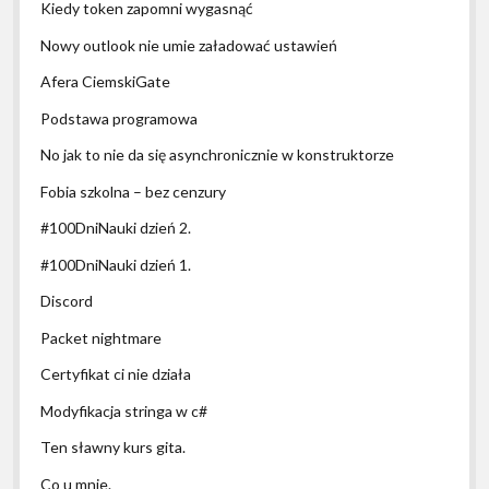
Kiedy token zapomni wygasnąć
Nowy outlook nie umie załadować ustawień
Afera CiemskiGate
Podstawa programowa
No jak to nie da się asynchronicznie w konstruktorze
Fobia szkolna – bez cenzury
#100DniNauki dzień 2.
#100DniNauki dzień 1.
Discord
Packet nightmare
Certyfikat ci nie działa
Modyfikacja stringa w c#
Ten sławny kurs gita.
Co u mnie.