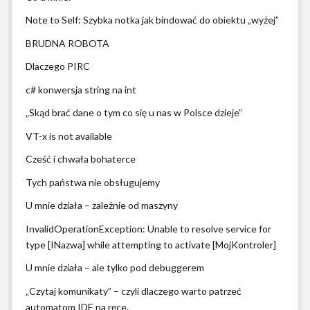
Note to Self: Szybka notka jak bindować do obiektu „wyżej”
BRUDNA ROBOTA
Dlaczego PIRC
c# konwersja string na int
„Skąd brać dane o tym co się u nas w Polsce dzieje”
VT-x is not available
Cześć i chwała bohaterce
Tych państwa nie obsługujemy
U mnie działa – zależnie od maszyny
InvalidOperationException: Unable to resolve service for
type [INazwa] while attempting to activate [MojKontroler]
U mnie działa – ale tylko pod debuggerem
„Czytaj komunikaty” – czyli dlaczego warto patrzeć
automatom IDE na ręce.