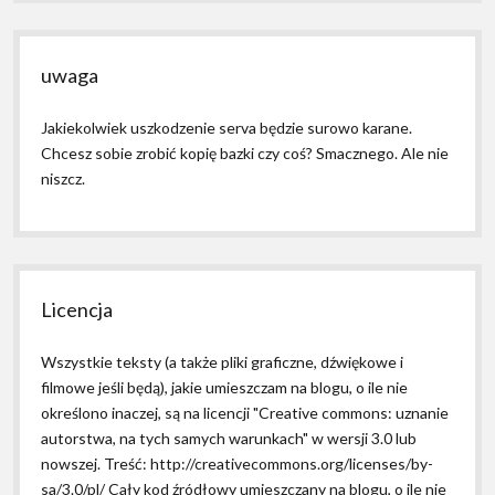
uwaga
Jakiekolwiek uszkodzenie serva będzie surowo karane.
Chcesz sobie zrobić kopię bazki czy coś? Smacznego. Ale nie
niszcz.
Licencja
Wszystkie teksty (a także pliki graficzne, dźwiękowe i
filmowe jeśli będą), jakie umieszczam na blogu, o ile nie
określono inaczej, są na licencji "Creative commons: uznanie
autorstwa, na tych samych warunkach" w wersji 3.0 lub
nowszej. Treść: http://creativecommons.org/licenses/by-
sa/3.0/pl/ Cały kod źródłowy umieszczany na blogu, o ile nie