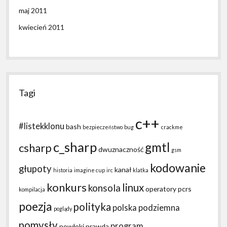
maj 2011
kwiecień 2011
Tagi
c++
#listekklonu
bash
bezpieczeństwo
bug
crackme
c_sharp
gmtl
csharp
dwuznaczność
gsm
kodowanie
głupoty
kanał
historia
imagine cup
irc
klatka
konkurs
linux
konsola
operatory
pcrs
kompilacja
poezja
polityka
polska podziemna
poglądy
pomysły
program
powłoki
prawda