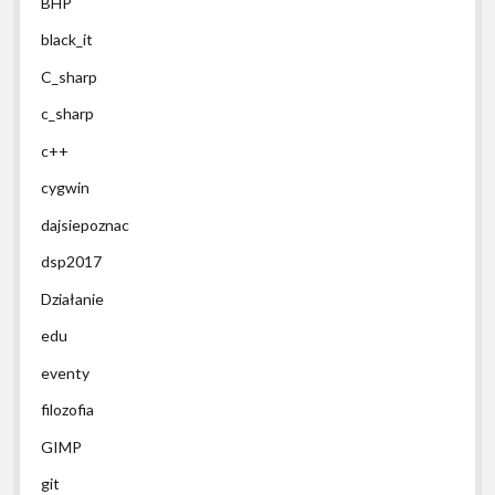
BHP
black_it
C_sharp
c_sharp
c++
cygwin
dajsiepoznac
dsp2017
Działanie
edu
eventy
filozofia
GIMP
git