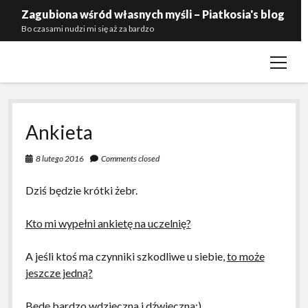
Zagubiona wśród własnych myśli – Piatkosia's blog
Bo czasami nudzi mi się aż za bardzo
open
Kontakt
menu
Polityka prywatności
Zaproś mnie do siebie
Ankieta
8 lutego 2016
Comments closed
Dziś będzie krótki żebr.
Kto mi wypełni ankietę na uczelnię?
A jeśli ktoś ma czynniki szkodliwe u siebie,
to może
jeszcze jedną?
Będę bardzo wdzięczna i dźwięczna;)