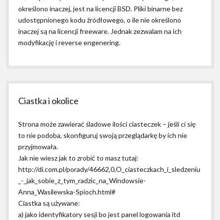
określono inaczej, jest na licencji BSD. Pliki binarne bez
udostępnionego kodu źródłowego, o ile nie określono
inaczej są na licencji freeware. Jednak zezwalam na ich
modyfikację i reverse engenering.
Ciastka i okolice
Strona może zawierać śladowe ilości ciasteczek – jeśli ci się
to nie podoba, skonfiguruj swoją przeglądarkę by ich nie
przyjmowała.
Jak nie wiesz jak to zrobić to masz tutaj:
http://di.com.pl/porady/46662,0,O_ciasteczkach_i_sledzeniu
_-_jak_sobie_z_tym_radzic_na_Windowsie-
Anna_Wasilewska-Spioch.html#
Ciastka są używane:
a) jako identyfikatory sesji bo jest panel logowania itd