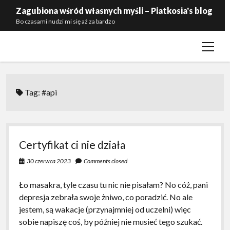
Zagubiona wśród własnych myśli – Piatkosia's blog
Bo czasami nudzi mi się aż za bardzo
open
Kontakt
menu
Polityka prywatności
Zaproś mnie do siebie
Tag:
#api
Certyfikat ci nie działa
30 czerwca 2023
Comments closed
Ło masakra, tyle czasu tu nic nie pisałam? No cóż, pani
depresja zebrała swoje żniwo, co poradzić. No ale
jestem, są wakacje (przynajmniej od uczelni) więc
sobie napiszę coś, by później nie musieć tego szukać.