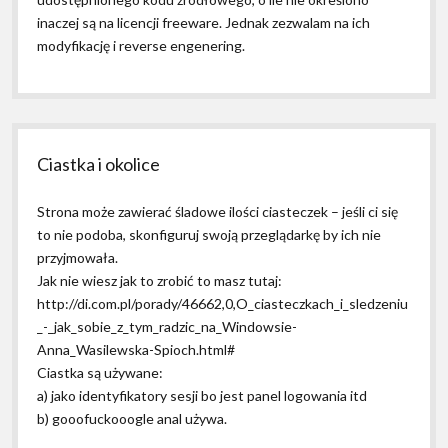
inaczej są na licencji freeware. Jednak zezwalam na ich
modyfikację i reverse engenering.
Ciastka i okolice
Strona może zawierać śladowe ilości ciasteczek – jeśli ci się
to nie podoba, skonfiguruj swoją przeglądarkę by ich nie
przyjmowała.
Jak nie wiesz jak to zrobić to masz tutaj:
http://di.com.pl/porady/46662,0,O_ciasteczkach_i_sledzeniu
_-_jak_sobie_z_tym_radzic_na_Windowsie-
Anna_Wasilewska-Spioch.html#
Ciastka są używane:
a) jako identyfikatory sesji bo jest panel logowania itd
b) gooofuckooogle anal używa.