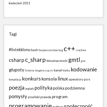
kwiecień 2011
Tagi
c++
#listekklonu
bash
bezpieczeństwo
bug
crackme
c_sharp
gmtl
csharp
dwuznaczność
gsm
kodowanie
głupoty
kanał
historia
imagine cup
irc
klatka
konkurs
linux
konsola
operatory
pcrs
kompilacja
poezja
polityka
polska podziemna
poglądy
pomysły
program
powłoki
prawda
programowanie
społeczność
python