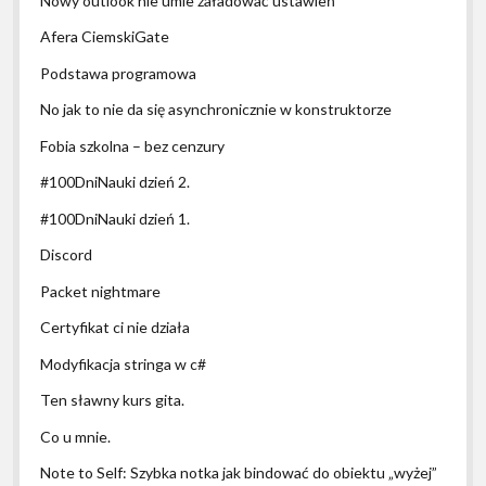
Nowy outlook nie umie załadować ustawień
Afera CiemskiGate
Podstawa programowa
No jak to nie da się asynchronicznie w konstruktorze
Fobia szkolna – bez cenzury
#100DniNauki dzień 2.
#100DniNauki dzień 1.
Discord
Packet nightmare
Certyfikat ci nie działa
Modyfikacja stringa w c#
Ten sławny kurs gita.
Co u mnie.
Note to Self: Szybka notka jak bindować do obiektu „wyżej”