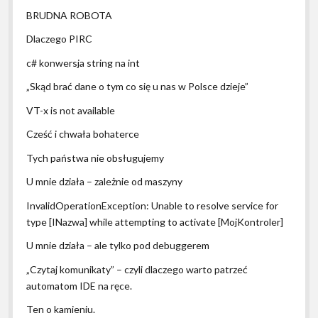
BRUDNA ROBOTA
Dlaczego PIRC
c# konwersja string na int
„Skąd brać dane o tym co się u nas w Polsce dzieje”
VT-x is not available
Cześć i chwała bohaterce
Tych państwa nie obsługujemy
U mnie działa – zależnie od maszyny
InvalidOperationException: Unable to resolve service for
type [INazwa] while attempting to activate [MojKontroler]
U mnie działa – ale tylko pod debuggerem
„Czytaj komunikaty” – czyli dlaczego warto patrzeć
automatom IDE na ręce.
Ten o kamieniu.