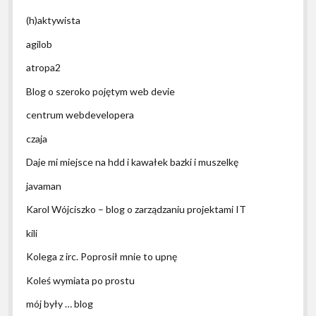
(h)aktywista
agilob
atropa2
Blog o szeroko pojętym web devie
centrum webdevelopera
czaja
Daje mi miejsce na hdd i kawałek bazki i muszelkę
javaman
Karol Wójciszko – blog o zarządzaniu projektami IT
kili
Kolega z irc. Poprosił mnie to upnę
Koleś wymiata po prostu
mój były … blog