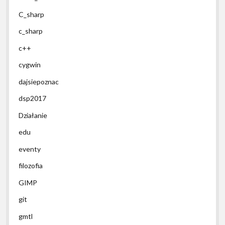
C_sharp
c_sharp
c++
cygwin
dajsiepoznac
dsp2017
Działanie
edu
eventy
filozofia
GIMP
git
gmtl