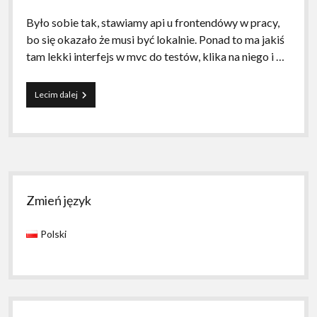
Było sobie tak, stawiamy api u frontendówy w pracy,
bo się okazało że musi być lokalnie. Ponad to ma jakiś
tam lekki interfejs w mvc do testów, klika na niego i …
Certyfikat
Lecim dalej
ci
nie
działa
Sidebar
Zmień język
Polski