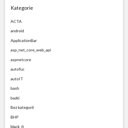
Kategorie
ACTA
android
ApplicationBar
asp_net_core_web_api
aspnetcore
autofuc
autoIT
bash
bazki
Bez kategorii
BHP
black_it