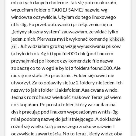
mi na tych danych cholernie. Jak się potem okazało,
wrzuciłam folder o TAKIEJ SAMEJ nazwie, wg
windowsa oczywiście. Użyłam do tego linuxowego
ntfs-3g. Po przebootowaniu i przełączeniu się na
„jedyny słuszny system” zauważyłam, że widać tylko
jeden z nich. Pierwsza myśl: wykonać komendę
chkdsk
. Już widziałam groźną wizję wyłuskiwania plików
/r
(a było ich ok. 4gb) typu file000.chk (pod linuxem
przynajmniej po ikonce czy komendzie file nazwa
zobaczę co to w ogóle było) z foldera found.000. Ale
nic się nie stało. Po prostu nic. Folder się nawet nie
utworzył. Za to pojawiły się już 2 foldery, nie jeden. Ich
nazwy to jakisfolder i Jakisfolder. Aaa cwana windo.
Jednak rozróżniasz wielkość znaków? Teraz już wiem
co skopałam. Po prostu folder, który wrzuciłam na
dysk pracując pod linuxem wyposażonym w ntfs-3g
miał podobną nazwę do już istniejącego. A dokładnie
różnił się wielkością pierwszego znaku w nazwie. I
oczywiście zawartością. No to teraz, kiedy widzę oba,