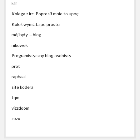
kili
Kolega z irc. Poprosił mnie to upnę
Koleś wymiata po prostu
mój były … blog
nikowek
Programistyczny blog osobisty
prot
raphaal
site kodera
tqm
vizzdoom
zozo