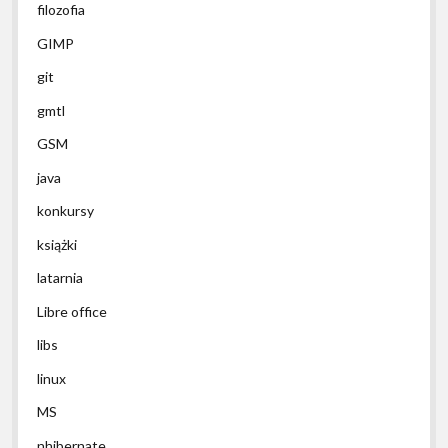
filozofia
GIMP
git
gmtl
GSM
java
konkursy
książki
latarnia
Libre office
libs
linux
MS
nhibernate