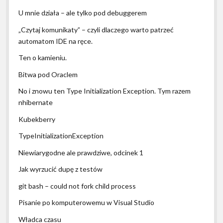
U mnie działa – ale tylko pod debuggerem
„Czytaj komunikaty” – czyli dlaczego warto patrzeć
automatom IDE na ręce.
Ten o kamieniu.
Bitwa pod Oraclem
No i znowu ten Type Initialization Exception. Tym razem
nhibernate
Kubekberry
TypeInitializationException
Niewiarygodne ale prawdziwe, odcinek 1
Jak wyrzucić dupę z testów
git bash – could not fork child process
Pisanie po komputerowemu w Visual Studio
Władca czasu