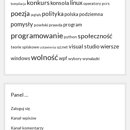
konkurs
linux
konsola
operatory
pcrs
kompilacja
poezja
polityka
polska podziemna
poglądy
pomysły
program
powłoki
prawda
programowanie
społeczność
python
visual studio
wiersze
teorie spiskowe
uz.net
ustawienia
wolność
windows
wpf
wybory
wynalazki
Panel …
Zaloguj się
Kanał wpisów
Kanał komentarzy