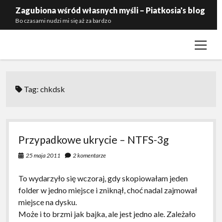
Zagubiona wśród własnych myśli – Piatkosia's blog
Bo czasami nudzi mi się aż za bardzo
open
Kontakt
menu
Polityka prywatności
Zaproś mnie do siebie
Tag:
chkdsk
Przypadkowe ukrycie – NTFS-3g
25 maja 2011
2 komentarze
To wydarzyło się wczoraj, gdy skopiowałam jeden
folder w jedno miejsce i zniknął, choć nadal zajmował
miejsce na dysku.
Może i to brzmi jak bajka, ale jest jedno ale. Zależało