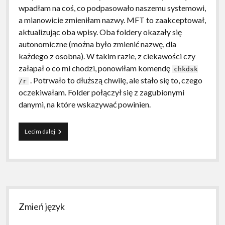
wpadłam na coś, co podpasowało naszemu systemowi,
a mianowicie zmieniłam nazwy. MFT to zaakceptował,
aktualizując oba wpisy. Oba foldery okazały się
autonomiczne (można było zmienić nazwę, dla
każdego z osobna). W takim razie, z ciekawości czy
załapał o co mi chodzi, ponowiłam komendę
chkdsk
. Potrwało to dłuższą chwilę, ale stało się to, czego
/r
oczekiwałam. Folder połączył się z zagubionymi
danymi, na które wskazywać powinien.
Przypadkowe
Lecim dalej
ukrycie
–
NTFS-
3g
Sidebar
Zmień język