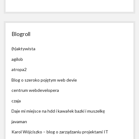
Blogroll
(h)aktywista
agilob
atropa2
Blog o szeroko pojętym web devie
centrum webdevelopera
czaja
Daje mi miejsce na hdd i kawałek bazki i muszelkę
javaman
Karol Wójciszko – blog o zarządzaniu projektami IT