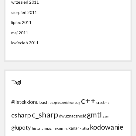
wrzesień 2011
sierpień 2011
lipiec 2011
maj 2011
kwiecień 2011
Tagi
c++
#listekklonu
bash
bezpieczeństwo
bug
crackme
c_sharp
gmtl
csharp
dwuznaczność
gsm
kodowanie
głupoty
kanał
historia
imagine cup
irc
klatka