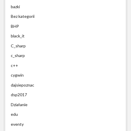
bazki
Bez kategorii
BHP
black_it
C_sharp
c_sharp
c++
cygwin
dajsiepoznac
dsp2017
Działanie
edu
eventy