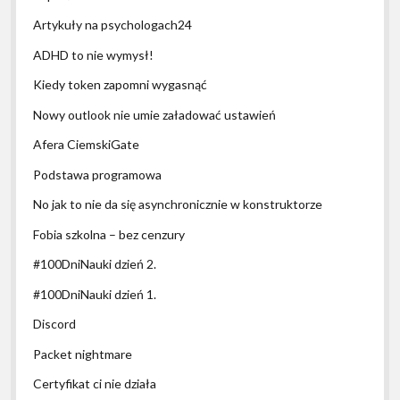
Artykuły na psychologach24
ADHD to nie wymysł!
Kiedy token zapomni wygasnąć
Nowy outlook nie umie załadować ustawień
Afera CiemskiGate
Podstawa programowa
No jak to nie da się asynchronicznie w konstruktorze
Fobia szkolna – bez cenzury
#100DniNauki dzień 2.
#100DniNauki dzień 1.
Discord
Packet nightmare
Certyfikat ci nie działa