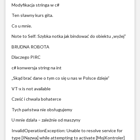
Modyfikacja stringa w c#
Ten sławny kurs gita.
Co u mnie.
Note to Self: Szybka notka jak bindować do obiektu „wyżej”
BRUDNA ROBOTA
Dlaczego PIRC
c# konwersja string na int
„Skąd brać dane o tym co się u nas w Polsce dzieje”
VT-x is not available
Cześć i chwała bohaterce
Tych państwa nie obsługujemy
U mnie działa – zależnie od maszyny
InvalidOperationException: Unable to resolve service for
type [INazwa] while attempting to activate [MojKontroler]