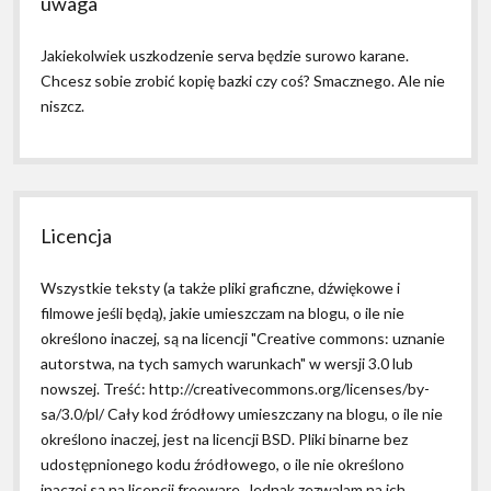
uwaga
Jakiekolwiek uszkodzenie serva będzie surowo karane.
Chcesz sobie zrobić kopię bazki czy coś? Smacznego. Ale nie
niszcz.
Licencja
Wszystkie teksty (a także pliki graficzne, dźwiękowe i
filmowe jeśli będą), jakie umieszczam na blogu, o ile nie
określono inaczej, są na licencji "Creative commons: uznanie
autorstwa, na tych samych warunkach" w wersji 3.0 lub
nowszej. Treść: http://creativecommons.org/licenses/by-
sa/3.0/pl/ Cały kod źródłowy umieszczany na blogu, o ile nie
określono inaczej, jest na licencji BSD. Pliki binarne bez
udostępnionego kodu źródłowego, o ile nie określono
inaczej są na licencji freeware. Jednak zezwalam na ich