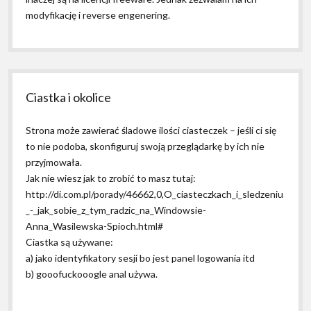
modyfikację i reverse engenering.
Ciastka i okolice
Strona może zawierać śladowe ilości ciasteczek – jeśli ci się
to nie podoba, skonfiguruj swoją przeglądarkę by ich nie
przyjmowała.
Jak nie wiesz jak to zrobić to masz tutaj:
http://di.com.pl/porady/46662,0,O_ciasteczkach_i_sledzeniu
_-_jak_sobie_z_tym_radzic_na_Windowsie-
Anna_Wasilewska-Spioch.html#
Ciastka są używane:
a) jako identyfikatory sesji bo jest panel logowania itd
b) gooofuckooogle anal używa.