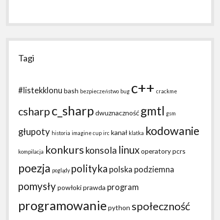
Tagi
c++
#listekklonu
bash
bezpieczeństwo
bug
crackme
c_sharp
gmtl
csharp
dwuznaczność
gsm
kodowanie
głupoty
kanał
historia
imagine cup
irc
klatka
konkurs
linux
konsola
operatory
pcrs
kompilacja
poezja
polityka
polska podziemna
poglądy
pomysły
program
powłoki
prawda
programowanie
społeczność
python