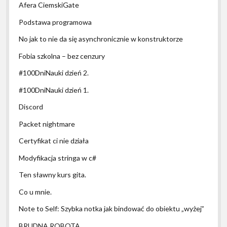
Afera CiemskiGate
Podstawa programowa
No jak to nie da się asynchronicznie w konstruktorze
Fobia szkolna – bez cenzury
#100DniNauki dzień 2.
#100DniNauki dzień 1.
Discord
Packet nightmare
Certyfikat ci nie działa
Modyfikacja stringa w c#
Ten sławny kurs gita.
Co u mnie.
Note to Self: Szybka notka jak bindować do obiektu „wyżej”
BRUDNA ROBOTA