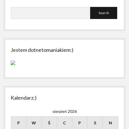
Search
Jestem dotnetomaniakiem:)
Kalendarz;)
sierpień 2026
P
W
Ś
C
P
S
N