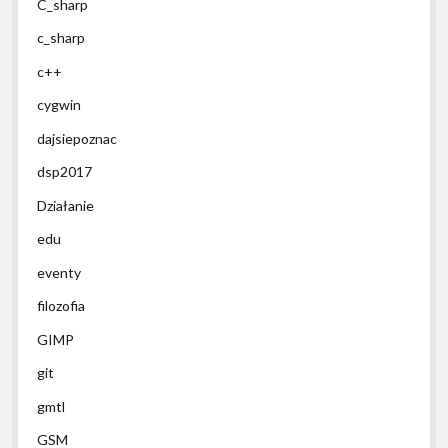
C_sharp
c_sharp
c++
cygwin
dajsiepoznac
dsp2017
Działanie
edu
eventy
filozofia
GIMP
git
gmtl
GSM