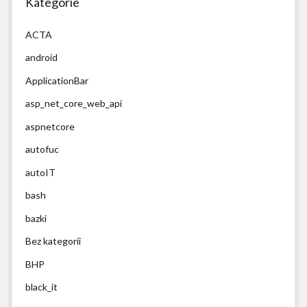
Kategorie
ACTA
android
ApplicationBar
asp_net_core_web_api
aspnetcore
autofuc
autoIT
bash
bazki
Bez kategorii
BHP
black_it