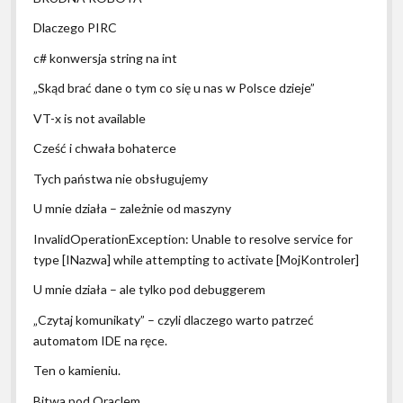
Dlaczego PIRC
c# konwersja string na int
„Skąd brać dane o tym co się u nas w Polsce dzieje”
VT-x is not available
Cześć i chwała bohaterce
Tych państwa nie obsługujemy
U mnie działa – zależnie od maszyny
InvalidOperationException: Unable to resolve service for
type [INazwa] while attempting to activate [MojKontroler]
U mnie działa – ale tylko pod debuggerem
„Czytaj komunikaty” – czyli dlaczego warto patrzeć
automatom IDE na ręce.
Ten o kamieniu.
Bitwa pod Oraclem