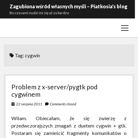
Zagubiona wśród własnych myśli – Piatkosia's blog
Bo czasami nudzi mi się aż za bardzo
open
Kontakt
menu
Polityka prywatności
Przynależność
Tag:
cygwin
Zaproś mnie do siebie
Problem z x-server/pygtk pod
cygwinem
22 sierpnia 2011
Comments closed
Witam. Obiecałam, że się zwierzę z
przedwczorajszych zmagań z duetem cygwin + gtk.
Postaram się zamieścić fragmenty komunikatów o