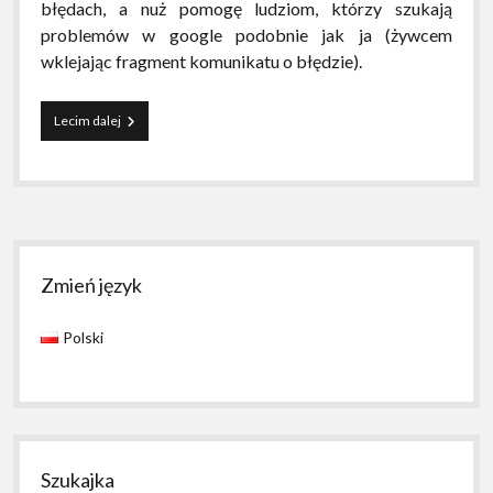
błędach, a nuż pomogę ludziom, którzy szukają
problemów w google podobnie jak ja (żywcem
wklejając fragment komunikatu o błędzie).
Problem
Lecim dalej
z
x-
server/pygtk
pod
cygwinem
Sidebar
Zmień język
Polski
Szukajka