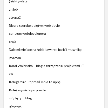
(h)aktywista
agilob
atropa2
Blog o szeroko pojętym web devie
centrum webdevelopera
czaja
Daje mi miejsce na hdd i kawałek bazki i muszelkę
javaman
Karol Wójciszko – blog o zarządzaniu projektami IT
kili
Kolega z irc. Poprosił mnie to upnę
Koleś wymiata po prostu
mój były … blog
nikowek