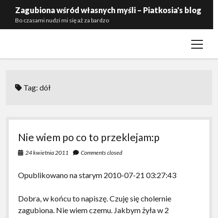
Zagubiona wśród własnych myśli – Piatkosia's blog
Bo czasami nudzi mi się aż za bardzo
open
Kontakt
menu
Polityka prywatności
Zaproś mnie do siebie
Tag:
dół
Nie wiem po co to przeklejam:p
24 kwietnia 2011
Comments closed
Opublikowano na starym 2010-07-21 03:27:43
Dobra, w końcu to napiszę. Czuję się cholernie
zagubiona. Nie wiem czemu. Jakbym żyła w 2