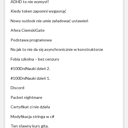
ADHD to nie wymysł!
Kiedy token zapomni wygasnąć
Nowy outlook nie umie załadować ustawień
Afera CiemskiGate
Podstawa programowa
No jak to nie da się asynchronicznie w konstruktorze
Fobia szkolna – bez cenzury
#100DniNauki dzień 2.
#100DniNauki dzień 1.
Discord
Packet nightmare
Certyfikat ci nie działa
Modyfikacja stringa w c#
Ten sławny kurs gita.