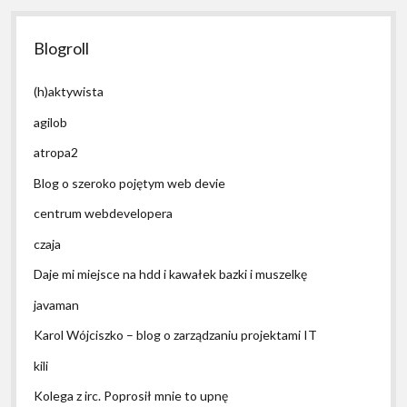
Blogroll
(h)aktywista
agilob
atropa2
Blog o szeroko pojętym web devie
centrum webdevelopera
czaja
Daje mi miejsce na hdd i kawałek bazki i muszelkę
javaman
Karol Wójciszko – blog o zarządzaniu projektami IT
kili
Kolega z irc. Poprosił mnie to upnę