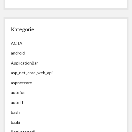
Kategorie
ACTA
android
ApplicationBar
asp_net_core_web_api
aspnetcore
autofuc
autoIT
bash
bazki
Bez kategorii