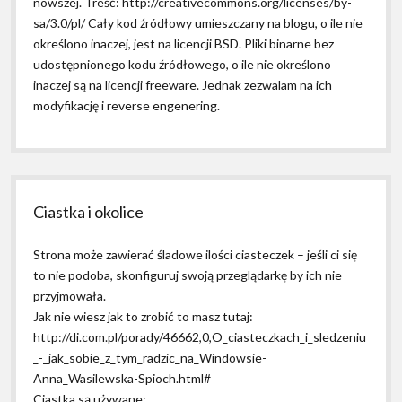
nowszej. Treść: http://creativecommons.org/licenses/by-
sa/3.0/pl/ Cały kod źródłowy umieszczany na blogu, o ile nie
określono inaczej, jest na licencji BSD. Pliki binarne bez
udostępnionego kodu źródłowego, o ile nie określono
inaczej są na licencji freeware. Jednak zezwalam na ich
modyfikację i reverse engenering.
Ciastka i okolice
Strona może zawierać śladowe ilości ciasteczek – jeśli ci się
to nie podoba, skonfiguruj swoją przeglądarkę by ich nie
przyjmowała.
Jak nie wiesz jak to zrobić to masz tutaj:
http://di.com.pl/porady/46662,0,O_ciasteczkach_i_sledzeniu
_-_jak_sobie_z_tym_radzic_na_Windowsie-
Anna_Wasilewska-Spioch.html#
Ciastka są używane: