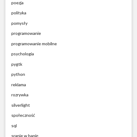
poezja
polityka
pomysły
programowanie
programowanie mobilne
psychologia
pygtk
python
reklama
rozrywka
silverlight
społeczność
sql
sranie w banię