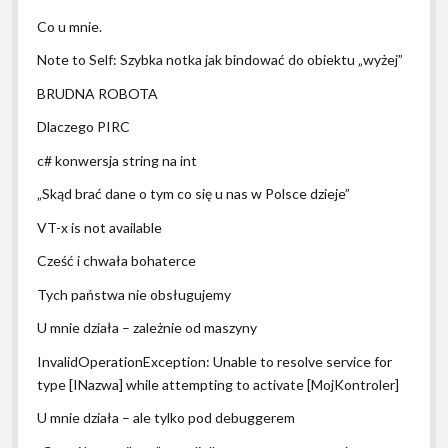
Co u mnie.
Note to Self: Szybka notka jak bindować do obiektu „wyżej”
BRUDNA ROBOTA
Dlaczego PIRC
c# konwersja string na int
„Skąd brać dane o tym co się u nas w Polsce dzieje”
VT-x is not available
Cześć i chwała bohaterce
Tych państwa nie obsługujemy
U mnie działa – zależnie od maszyny
InvalidOperationException: Unable to resolve service for
type [INazwa] while attempting to activate [MojKontroler]
U mnie działa – ale tylko pod debuggerem