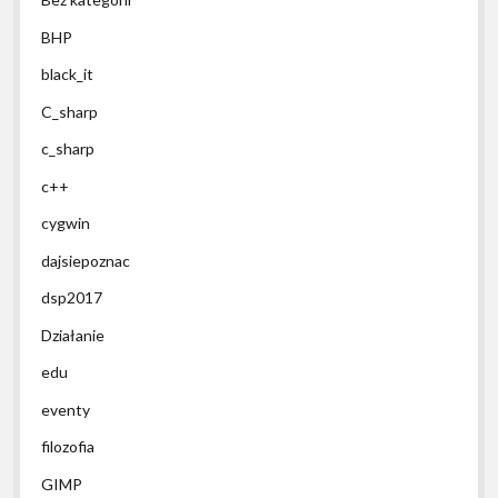
BHP
black_it
C_sharp
c_sharp
c++
cygwin
dajsiepoznac
dsp2017
Działanie
edu
eventy
filozofia
GIMP