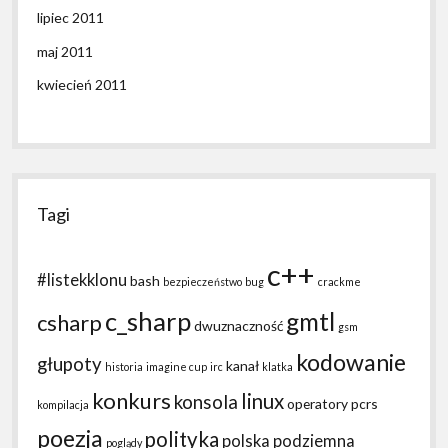
lipiec 2011
maj 2011
kwiecień 2011
Tagi
c++
#listekklonu
bash
bezpieczeństwo
bug
crackme
c_sharp
gmtl
csharp
dwuznaczność
gsm
kodowanie
głupoty
kanał
historia
imagine cup
irc
klatka
konkurs
linux
konsola
operatory
pcrs
kompilacja
poezja
polityka
polska podziemna
poglądy