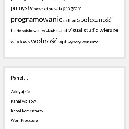
pomysły
program
powłoki
prawda
programowanie
społeczność
python
visual studio
wiersze
teorie spiskowe
uz.net
ustawienia
wolność
windows
wpf
wybory
wynalazki
Panel …
Zaloguj się
Kanał wpisów
Kanał komentarzy
WordPress.org