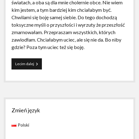
światach, a oba są dla mnie cholernie obce. Nie wiem
kim jestem, a tym bardziej kim chciałabym być.
Chwilami się boję samej siebie. Do tego dochodzą
toksyczne myśli o przyszłości i wyrzuty że przeszłość
zmarnowałam. Przepraszam wszystkich, których
zawiodłam. Chciałabym uciec, ale się nie da. Bo niby
gdzie? Poza tym uciec też się boję.
Nie
Lecim dalej
wiem
po
co
to
przeklejam:p
Sidebar
Zmień język
Polski