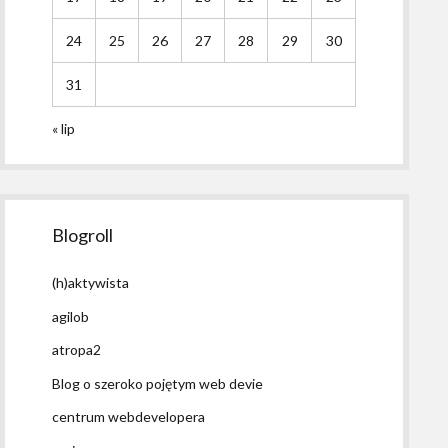
24
25
26
27
28
29
30
31
« lip
Blogroll
(h)aktywista
agilob
atropa2
Blog o szeroko pojętym web devie
centrum webdevelopera