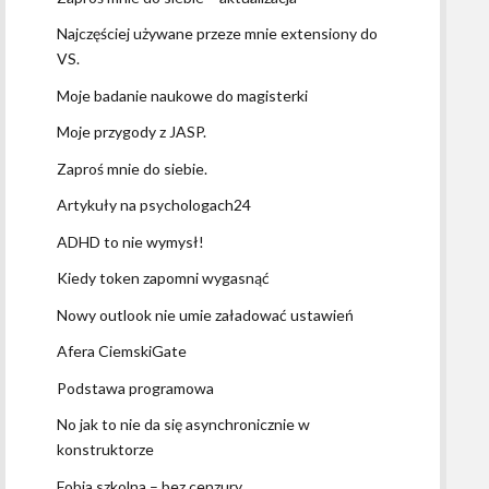
Najczęściej używane przeze mnie extensiony do
VS.
Moje badanie naukowe do magisterki
Moje przygody z JASP.
Zaproś mnie do siebie.
Artykuły na psychologach24
ADHD to nie wymysł!
Kiedy token zapomni wygasnąć
Nowy outlook nie umie załadować ustawień
Afera CiemskiGate
Podstawa programowa
No jak to nie da się asynchronicznie w
konstruktorze
Fobia szkolna – bez cenzury