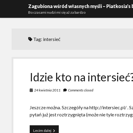
Zagubiona wśród własnych myśli – Piatkosia's 
Bo czasami nudzi mi się aż za bardzo
Tag:
intersieć
Idzie kto na intersieć
24 kwietnia 2011
Comments closed
Jeszcze można. Szczegóły na http://intersiec.pl/ . S
pytań już jest roztrzygnięta (może nie tyle roztrzyg
Idzie
Lecim dalej