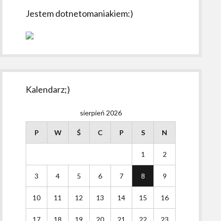
Jestem dotnetomaniakiem:)
Kalendarz;)
sierpień 2026
P
W
Ś
C
P
S
N
1
2
3
4
5
6
7
8
9
10
11
12
13
14
15
16
17
18
19
20
21
22
23