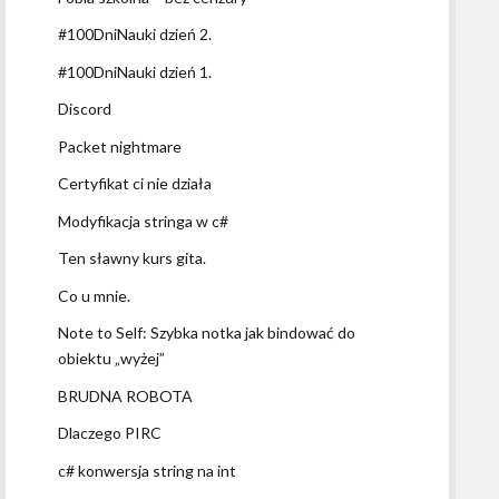
#100DniNauki dzień 2.
#100DniNauki dzień 1.
Discord
Packet nightmare
Certyfikat ci nie działa
Modyfikacja stringa w c#
Ten sławny kurs gita.
Co u mnie.
Note to Self: Szybka notka jak bindować do
obiektu „wyżej”
BRUDNA ROBOTA
Dlaczego PIRC
c# konwersja string na int