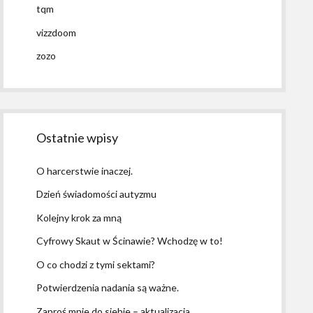
tqm
vizzdoom
zozo
Ostatnie wpisy
O harcerstwie inaczej.
Dzień świadomości autyzmu
Kolejny krok za mną
Cyfrowy Skaut w Ścinawie? Wchodzę w to!
O co chodzi z tymi sektami?
Potwierdzenia nadania są ważne.
Zaproś mnie do siebie – aktualizacja