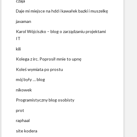
czaja
Daje mi miejsce na hdd i kawałek bazki i muszelkę
javaman
Karol Wójciszko – blog o zarządzaniu projektami
IT
kili
Kolega z irc. Poprosił mnie to upnę
Koleś wymiata po prostu
mój były … blog
nikowek
Programistyczny blog osobisty
prot
raphaal
site kodera