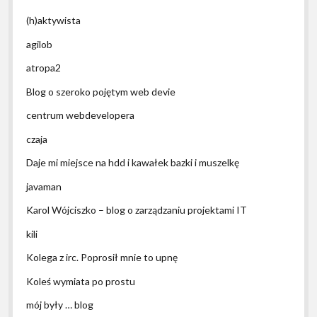
(h)aktywista
agilob
atropa2
Blog o szeroko pojętym web devie
centrum webdevelopera
czaja
Daje mi miejsce na hdd i kawałek bazki i muszelkę
javaman
Karol Wójciszko – blog o zarządzaniu projektami IT
kili
Kolega z irc. Poprosił mnie to upnę
Koleś wymiata po prostu
mój były … blog