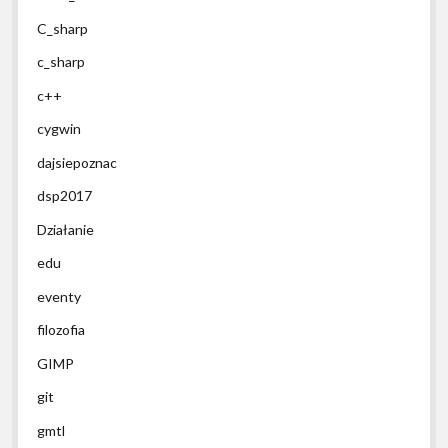
C_sharp
c_sharp
c++
cygwin
dajsiepoznac
dsp2017
Działanie
edu
eventy
filozofia
GIMP
git
gmtl