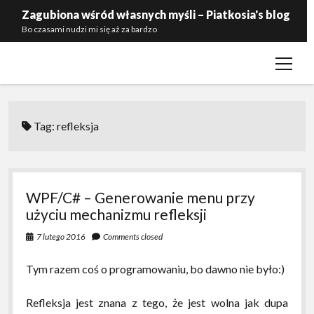
Zagubiona wśród własnych myśli – Piatkosia's blog
Bo czasami nudzi mi się aż za bardzo
open
Kontakt
menu
Polityka prywatności
Zaproś mnie do siebie
Tag:
refleksja
WPF/C# – Generowanie menu przy
użyciu mechanizmu refleksji
7 lutego 2016
Comments closed
Tym razem coś o programowaniu, bo dawno nie było:)
Refleksja jest znana z tego, że jest wolna jak dupa