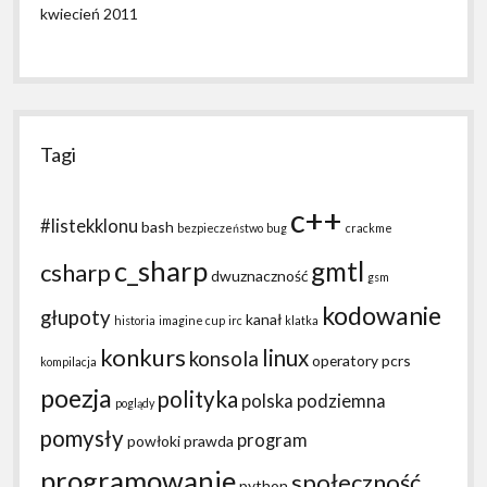
kwiecień 2011
Tagi
c++
#listekklonu
bash
bezpieczeństwo
bug
crackme
c_sharp
gmtl
csharp
dwuznaczność
gsm
kodowanie
głupoty
kanał
historia
imagine cup
irc
klatka
konkurs
linux
konsola
operatory
pcrs
kompilacja
poezja
polityka
polska podziemna
poglądy
pomysły
program
powłoki
prawda
programowanie
społeczność
python