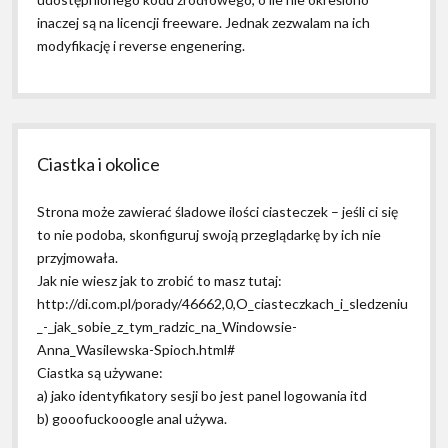
inaczej są na licencji freeware. Jednak zezwalam na ich
modyfikację i reverse engenering.
Ciastka i okolice
Strona może zawierać śladowe ilości ciasteczek – jeśli ci się
to nie podoba, skonfiguruj swoją przeglądarkę by ich nie
przyjmowała.
Jak nie wiesz jak to zrobić to masz tutaj:
http://di.com.pl/porady/46662,0,O_ciasteczkach_i_sledzeniu
_-_jak_sobie_z_tym_radzic_na_Windowsie-
Anna_Wasilewska-Spioch.html#
Ciastka są używane:
a) jako identyfikatory sesji bo jest panel logowania itd
b) gooofuckooogle anal używa.