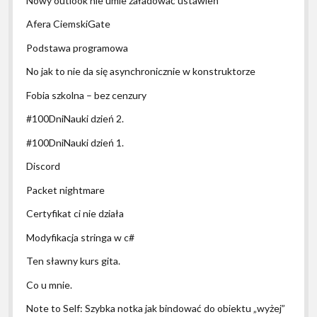
Nowy outlook nie umie załadować ustawień
Afera CiemskiGate
Podstawa programowa
No jak to nie da się asynchronicznie w konstruktorze
Fobia szkolna – bez cenzury
#100DniNauki dzień 2.
#100DniNauki dzień 1.
Discord
Packet nightmare
Certyfikat ci nie działa
Modyfikacja stringa w c#
Ten sławny kurs gita.
Co u mnie.
Note to Self: Szybka notka jak bindować do obiektu „wyżej”