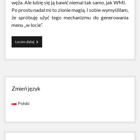
węża. Ale lubię się ją bawić niemal tak samo, jak WMI.
Po prostu nadal mi to zionie magią. I sobie wymyśliłam,
że spróbuję użyć tego mechanizmu do generowania
menu „w locie”.
WPF/C#
Lecim dalej
–
Generowanie
menu
przy
użyciu
mechanizmu
Sidebar
refleksji
Zmień język
Polski