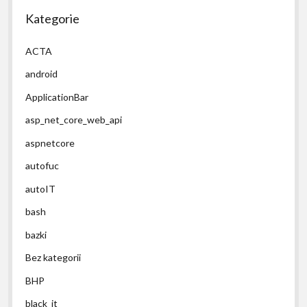
Kategorie
ACTA
android
ApplicationBar
asp_net_core_web_api
aspnetcore
autofuc
autoIT
bash
bazki
Bez kategorii
BHP
black_it