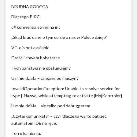
BRUDNA ROBOTA
Dlaczego PIRC
c# konwersja string na int
„Skąd brać dane o tym co się u nas w Polsce dzieje”
VT-x is not available
Cześć i chwała bohaterce
Tych państwa nie obsługujemy
U mnie działa – zależnie od maszyny
InvalidOperationException: Unable to resolve service for
type [INazwa] while attempting to activate [MojKontroler]
U mnie działa – ale tylko pod debuggerem
„Czytaj komunikaty” – czyli dlaczego warto patrzeć
automatom IDE na ręce.
Ten o kamieniu.